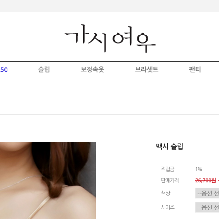
50
슬립
보정속옷
브라셋트
팬티
맥시 슬립
적립금
1%
판매가격
26,700원
-
색상
사이즈