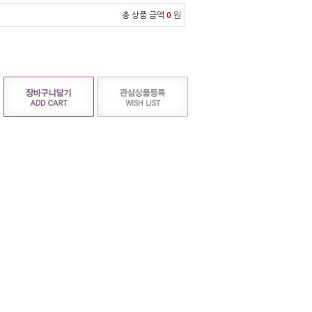
총 상품 금액
0
원