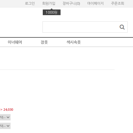
로그인
회원가입
장바구니(
0
)
마이페이지
주문조회
1000원
이너웨어
잠옷
섹시속옷
> 24,030