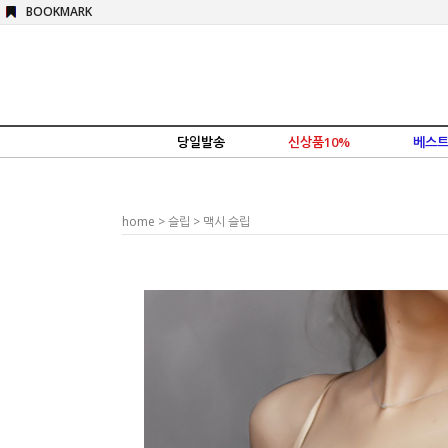
BOOKMARK
당일발송
신상품10%
베스트
home
>
슬립
> 맥시 슬립