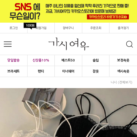
1000원
로그인
회원가입
장바구니
주문조회
즐겨찾기
당일발송
신상품10%
베스트50
슬립
보정속옷
브라세트
팬티
이너웨어
잠옷
섹시속옷
나시 (전체보기)