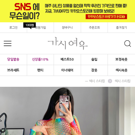
1000원
로그인
회원가입
장바구니
주문조회
즐겨찾기
당일발송
신상품10%
베스트50
슬립
보정속옷
브라세트
팬티
이너웨어
잠옷
섹시속옷
ㅡ 섹시 스타킹
섹시 스타킹