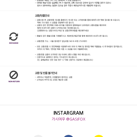
INSTARGRAM
가시여우 @GASIFOX