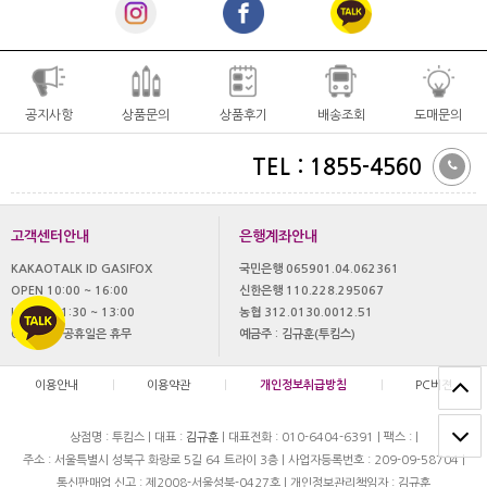
공지사항
상품문의
상품후기
배송조회
도매문의
TEL : 1855-4560
고객센터안내
은행계좌안내
KAKAOTALK ID GASIFOX
국민은행 065901.04.062361
OPEN 10:00 ~ 16:00
신한은행 110.228.295067
LUNCH 11:30 ~ 13:00
농협 312.0130.0012.51
OFF 토,일 공휴일은 휴무
예금주 : 김규훈(투킴스)
이용안내
|
이용약관
|
개인정보취급방침
|
PC버젼
상점명 : 투킴스
|
대표 :
김규훈
|
대표전화 : 010-6404-6391
|
팩스 :
|
주소 : 서울특별시 성북구 화랑로 5길 64 트라이 3층
|
사업자등록번호 : 209-09-58704
|
통신판매업 신고 : 제2008-서울성북-0427호
|
개인정보관리책임자 : 김규훈