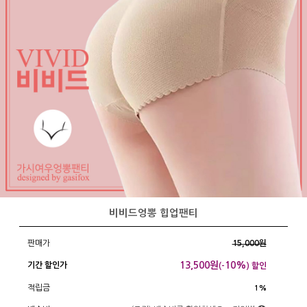
비비드엉뽕 힙업팬티
판매가
15,000원
13,500
원
10%
기간 할인가
(-
) 할인
적립금
1%