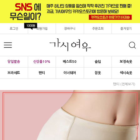
1000원
로그인
회원가입
장바구니
주문조회
즐겨찾기
당일발송
신상품10%
베스트50
슬립
보정속옷
브라세트
팬티
이너웨어
잠옷
섹시속옷
팬티 (전체보기)