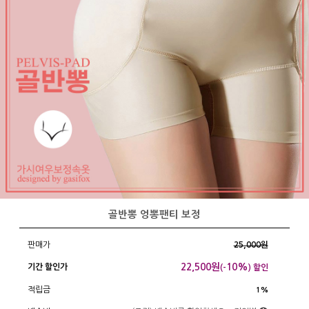
골반뽕 엉뽕팬티 보정
판매가
25,000원
22,500
원
10%
기간 할인가
(-
) 할인
적립금
1%