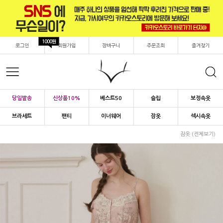
1000원
로그인
회원가입
장바구니
주문조회
즐겨찾기
당일발송
신상품10%
베스트50
슬립
보정속옷
브라세트
팬티
이너웨어
잠옷
섹시속옷
잠옷 (전체보기)