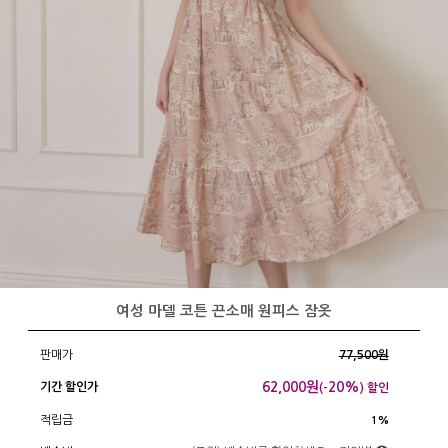
여성 마델 코튼 끈소매 원피스 잠옷
판매가
77,500원
62,000
원
20%
기간 할인가
(-
) 할인
적립금
1%