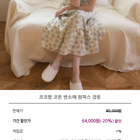
코코팜 코튼 반소매 원피스 잠옷
판매가
80,000원
64,000
원
20%
기간 할인가
(-
) 할인
적립금
1%