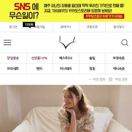
1000원
로그인
회원가입
장바구니
주문조회
즐겨찾기
당일발송
신상품10%
베스트50
슬립
보정속옷
브라세트
팬티
이너웨어
잠옷
섹시속옷
ㅡ 여성 잠옷
여성 잠옷