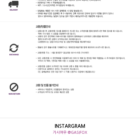
INSTARGRAM
가시여우 @GASIFOX