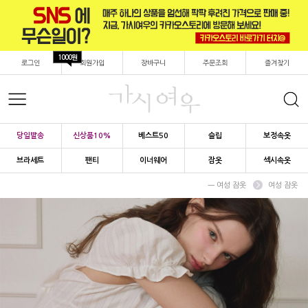
1000원
로그인
회원가입
장바구니
주문조회
즐겨찾기
당일발송
신상품10%
베스트50
슬립
보정속옷
브라세트
팬티
이너웨어
잠옷
섹시속옷
ㅡ 여성 잠옷
여성 잠옷