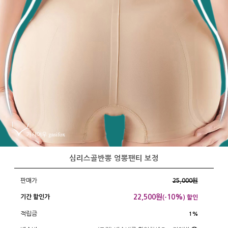
심리스골반뽕 엉뽕팬티 보정
판매가
25,000원
22,500
원
10%
기간 할인가
(-
) 할인
적립금
1%