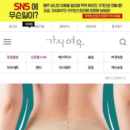
1000원
로그인
회원가입
장바구니
주문조회
즐겨찾기
당일발송
신상품10%
베스트50
슬립
보정속옷
브라세트
팬티
이너웨어
잠옷
섹시속옷
팬티 (전체보기)