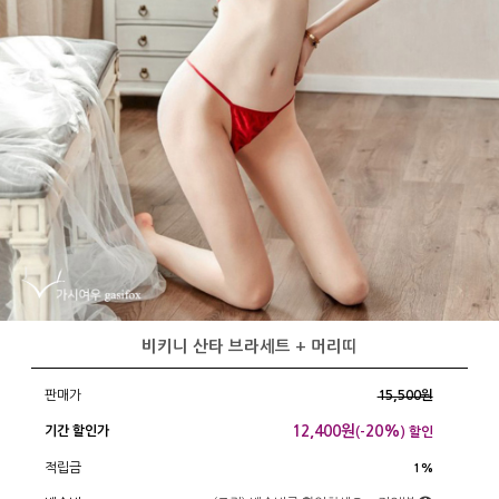
비키니 산타 브라세트 + 머리띠
판매가
15,500원
12,400
원
20%
기간 할인가
(-
) 할인
적립금
1%