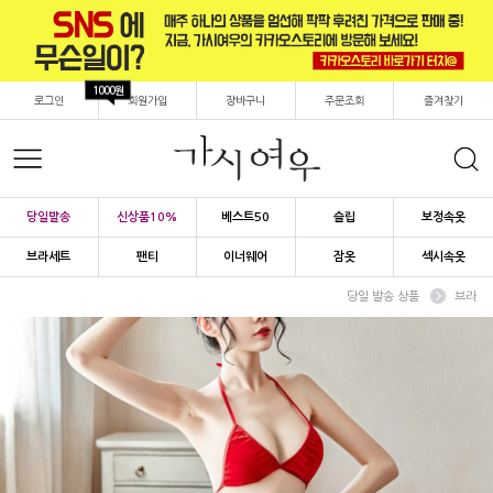
1000원
로그인
회원가입
장바구니
주문조회
즐겨찾기
당일발송
신상품10%
베스트50
슬립
보정속옷
브라세트
팬티
이너웨어
잠옷
섹시속옷
당일 발송 상품
브라