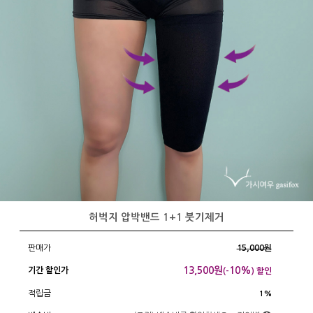
허벅지 압박밴드 1+1 붓기제거
판매가
15,000원
13,500
원
10%
기간 할인가
(-
) 할인
적립금
1%