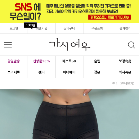
1000원
로그인
회원가입
장바구니
주문조회
즐겨찾기
당일발송
신상품10%
베스트50
슬립
보정속옷
브라세트
팬티
이너웨어
잠옷
섹시속옷
팬티 (전체보기)