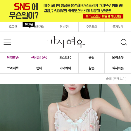
1000원
로그인
회원가입
장바구니
주문조회
즐겨찾기
당일발송
신상품10%
베스트50
슬립
보정속옷
브라세트
팬티
이너웨어
잠옷
섹시속옷
슬립 (전체보기)