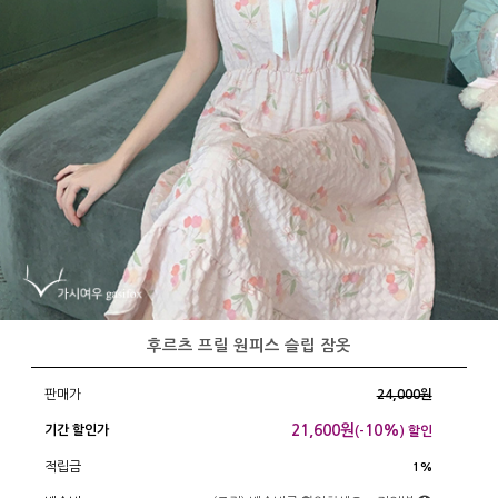
후르츠 프릴 원피스 슬립 잠옷
판매가
24,000원
21,600
원
10%
기간 할인가
(-
) 할인
적립금
1%