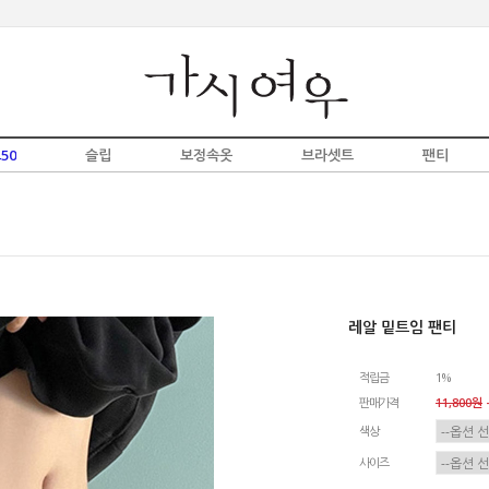
50
슬립
보정속옷
브라셋트
팬티
레알 밑트임 팬티
적립금
1%
판매가격
11,800원
-
색상
사이즈