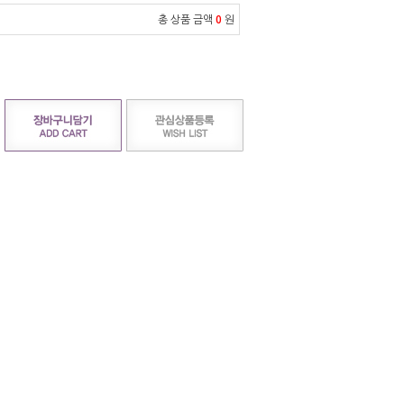
총 상품 금액
0
원