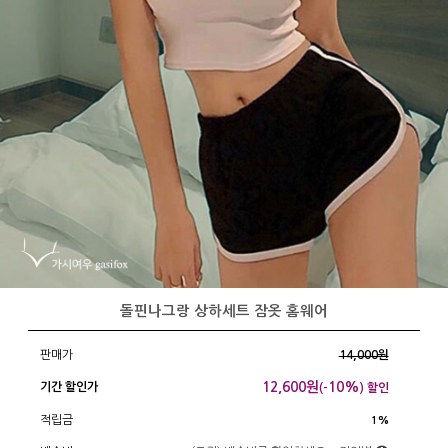
돌핀나그랑 상하세트 잠옷 홈웨어
판매가
14,000원
12,600
원
10%
기간 할인가
(-
) 할인
적립금
1%