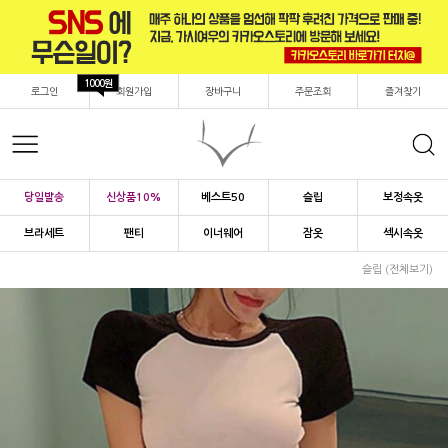
1000원
로그인
회원가입
장바구니
주문조회
즐겨찾기
당일발송
신상품10%
베스트50
슬립
보정속옷
브라세트
팬티
이너웨어
잠옷
섹시속옷
슬립 (전체보기)