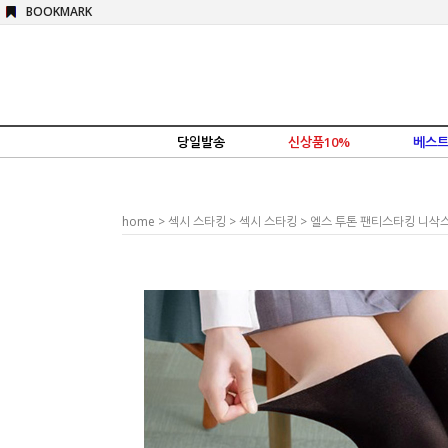
BOOKMARK
당일발송
신상품10%
베스트
home
>
섹시 스타킹
>
섹시 스타킹
> 엘스 투톤 팬티스타킹 니삭