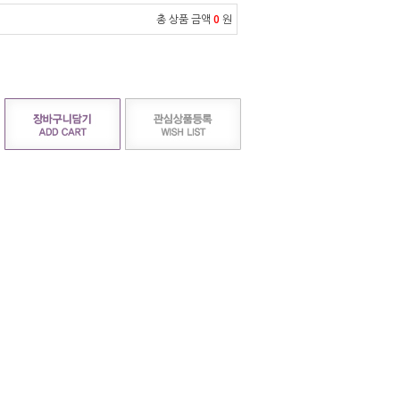
총 상품 금액
0
원