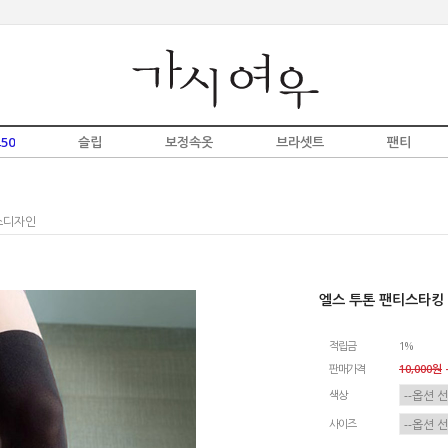
50
슬립
보정속옷
브라셋트
팬티
스디자인
엘스 투톤 팬티스타킹
적립금
1%
판매가격
10,000원
-
색상
사이즈