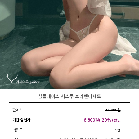
심플레이스 시스루 브라팬티세트
판매가
11,000원
8,800
원
20%
기간 할인가
(-
) 할인
적립금
1%