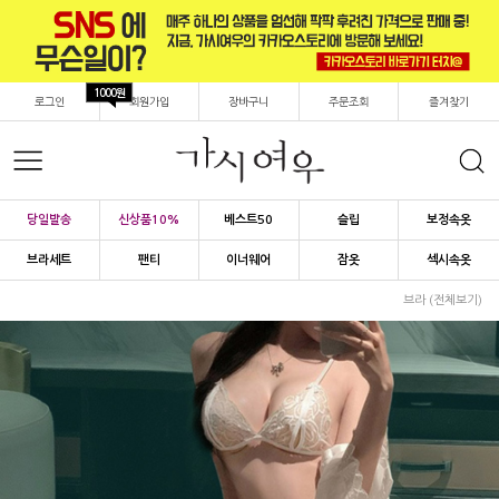
1000원
로그인
회원가입
장바구니
주문조회
즐겨찾기
당일발송
신상품10%
베스트50
슬립
보정속옷
브라세트
팬티
이너웨어
잠옷
섹시속옷
브라 (전체보기)