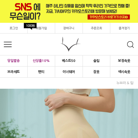
1000원
로그인
회원가입
장바구니
주문조회
즐겨찾기
당일발송
신상품10%
베스트50
슬립
보정속옷
브라세트
팬티
이너웨어
잠옷
섹시속옷
누브라 & 탑