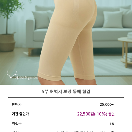
5부 허벅지 보정 똥배 힙업
판매가
25,000원
22,500
원
10%
기간 할인가
(-
) 할인
적립금
1%