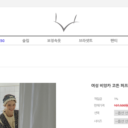
50
슬립
보정속옷
브라셋트
팬티
여성 비앙카 코튼 퍼프
적립금
1%
판매가격
107,500원
선택
사이즈