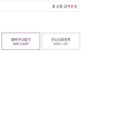
총 상품 금액
0
원