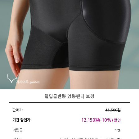
힙딥골반뽕 엉뽕팬티 보정
판매가
13,500원
12,150
원
10%
기간 할인가
(-
) 할인
적립금
1%