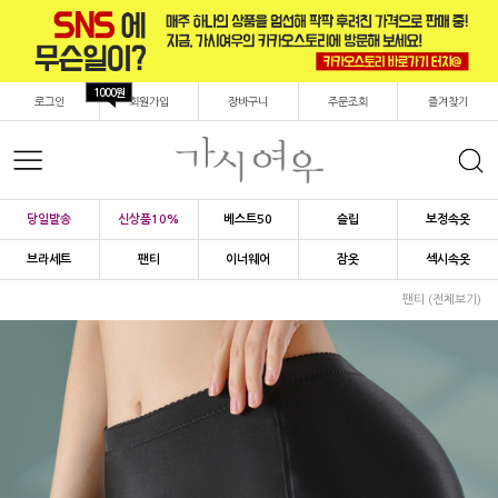
1000원
로그인
회원가입
장바구니
주문조회
즐겨찾기
당일발송
신상품10%
베스트50
슬립
보정속옷
브라세트
팬티
이너웨어
잠옷
섹시속옷
팬티 (전체보기)