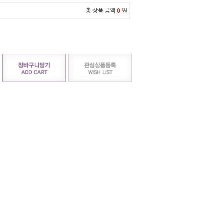
총 상품 금액
0
원