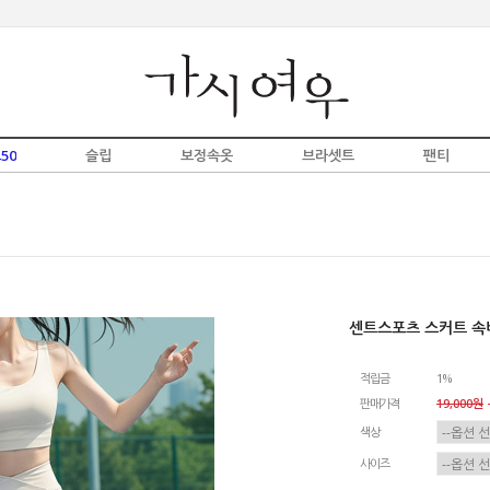
50
슬립
보정속옷
브라셋트
팬티
센트스포츠 스커트 
적립금
1%
판매가격
19,000원
-
색상
사이즈