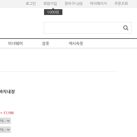
로그인
회원가입
장바구니(
0
)
마이페이지
주문조회
1000원
이너웨어
잠옷
섹시속옷
속바지내장
> 17,100