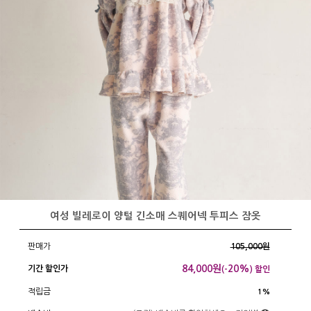
여성 빌레로이 양털 긴소매 스퀘어넥 투피스 잠옷
판매가
105,000원
84,000
원
20%
기간 할인가
(-
) 할인
적립금
1%