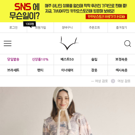
1000원
로그인
회원가입
장바구니
주문조회
즐겨찾기
당일발송
신상품10%
베스트50
슬립
보정속옷
브라세트
팬티
이너웨어
잠옷
섹시속옷
ㅡ 여성 잠옷
여성 잠옷