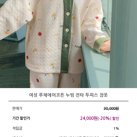
여성 루체에어코튼 누빔 전타 투피스 잠옷
판매가
30,000원
24,000
원
20%
기간 할인가
(-
) 할인
적립금
1%