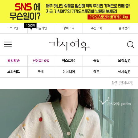
1000원
로그인
회원가입
장바구니
주문조회
즐겨찾기
당일발송
신상품10%
베스트50
슬립
보정속옷
브라세트
팬티
이너웨어
잠옷
섹시속옷
잠옷 (전체보기)