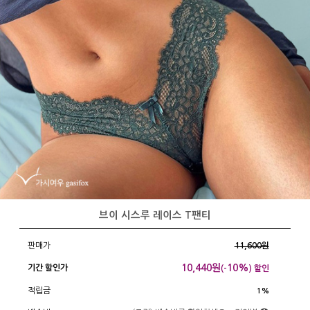
브이 시스루 레이스 T팬티
판매가
11,600원
10,440
원
10%
기간 할인가
(-
) 할인
적립금
1%