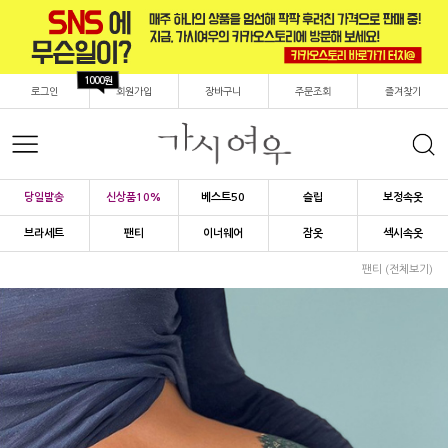
1000원
로그인
회원가입
장바구니
주문조회
즐겨찾기
당일발송
신상품10%
베스트50
슬립
보정속옷
브라세트
팬티
이너웨어
잠옷
섹시속옷
팬티 (전체보기)