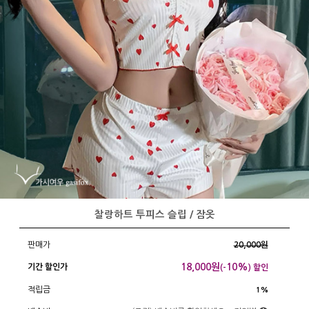
찰랑하트 투피스 슬립 / 잠옷
판매가
20,000원
18,000
원
10%
기간 할인가
(-
) 할인
적립금
1%