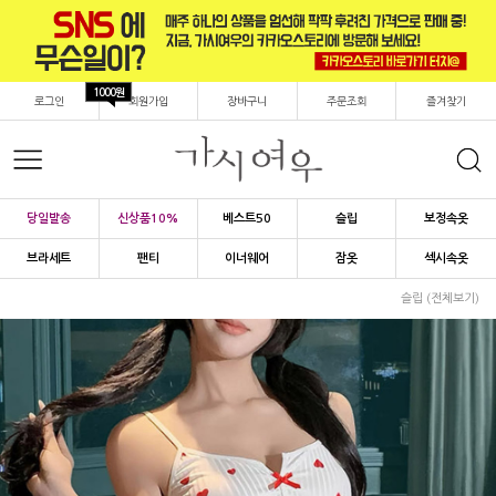
1000원
로그인
회원가입
장바구니
주문조회
즐겨찾기
당일발송
신상품10%
베스트50
슬립
보정속옷
브라세트
팬티
이너웨어
잠옷
섹시속옷
슬립 (전체보기)