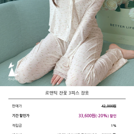
로맨틱 잔꽃 3피스 잠옷
판매가
42,000원
33,600
원
20%
기간 할인가
(-
) 할인
적립금
1%