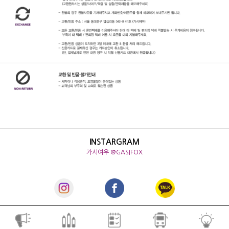
INSTARGRAM
가시여우 @GASIFOX