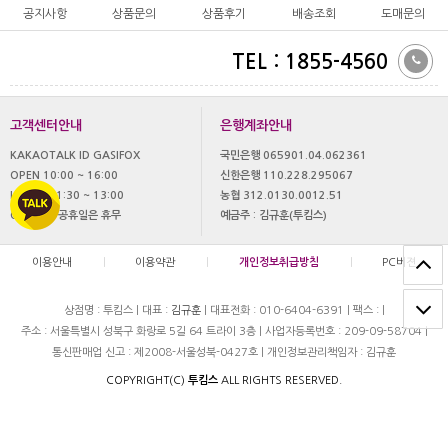
공지사항
상품문의
상품후기
배송조회
도매문의
TEL : 1855-4560
고객센터안내
은행계좌안내
KAKAOTALK ID GASIFOX
국민은행 065901.04.062361
OPEN 10:00 ~ 16:00
신한은행 110.228.295067
LUNCH 11:30 ~ 13:00
농협 312.0130.0012.51
OFF 토,일 공휴일은 휴무
예금주 : 김규훈(투킴스)
이용안내
|
이용약관
|
개인정보취급방침
|
PC버젼
상점명 : 투킴스
|
대표 :
김규훈
|
대표전화 : 010-6404-6391
|
팩스 :
|
주소 : 서울특별시 성북구 화랑로 5길 64 트라이 3층
|
사업자등록번호 : 209-09-58704
|
통신판매업 신고 : 제2008-서울성북-0427호
|
개인정보관리책임자 : 김규훈
COPYRIGHT(C)
투킴스
ALL RIGHTS RESERVED.