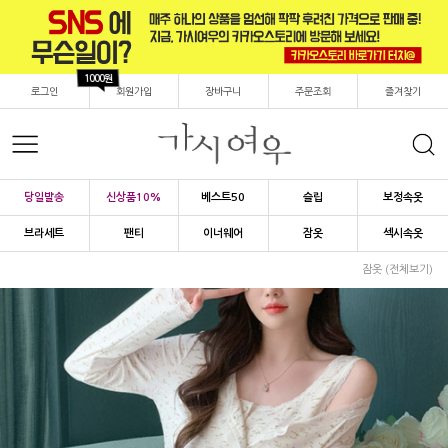
1000원
로그인
회원가입
장바구니
주문조회
즐겨찾기
당일발송
신상품10%
베스트50
슬립
보정속옷
브라세트
팬티
이너웨어
잠옷
섹시속옷
잠옷 (전체보기)