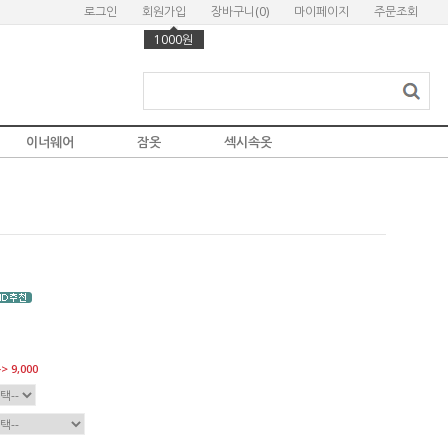
로그인
회원가입
장바구니(
0
)
마이페이지
주문조회
1000원
이너웨어
잠옷
섹시속옷
> 9,000