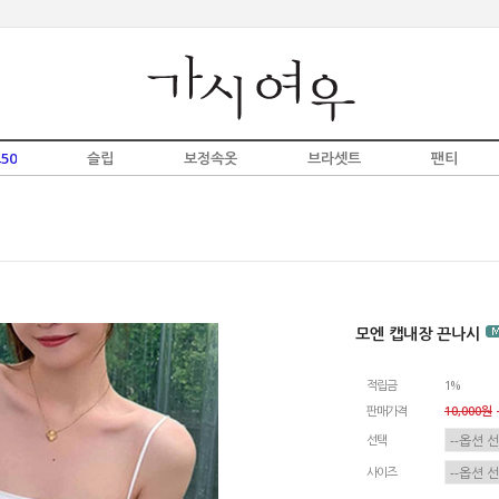
50
슬립
보정속옷
브라셋트
팬티
모엔 캡내장 끈나시
적립금
1%
판매가격
10,000원
-
선택
사이즈