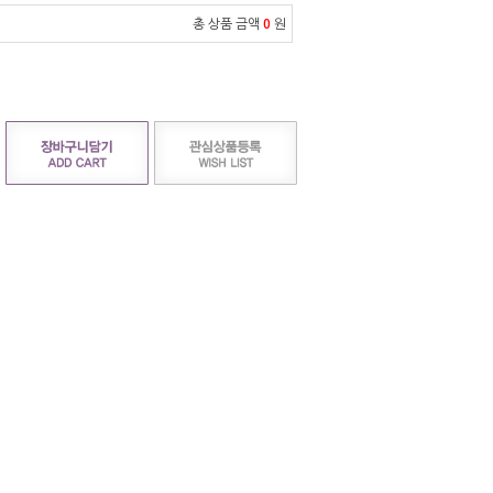
총 상품 금액
0
원