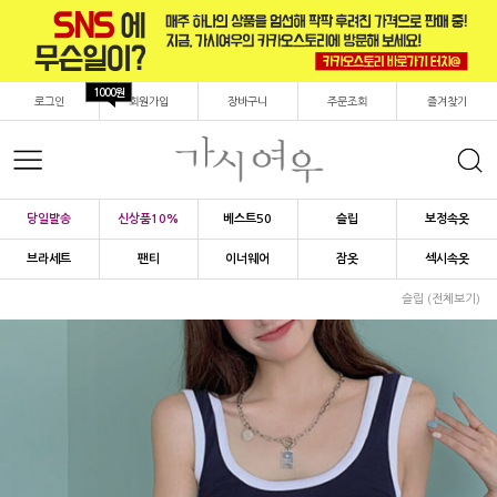
1000원
로그인
회원가입
장바구니
주문조회
즐겨찾기
당일발송
신상품10%
베스트50
슬립
보정속옷
브라세트
팬티
이너웨어
잠옷
섹시속옷
슬립 (전체보기)