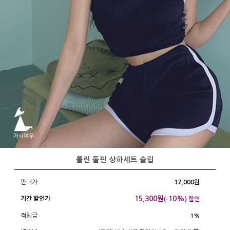
롤린 돌핀 상하세트 슬립
판매가
17,000원
15,300
원
10%
기간 할인가
(-
) 할인
적립금
1%