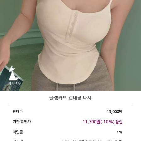
글램커브 캡내장 나시
판매가
13,000원
11,700
원
10%
기간 할인가
(-
) 할인
적립금
1%