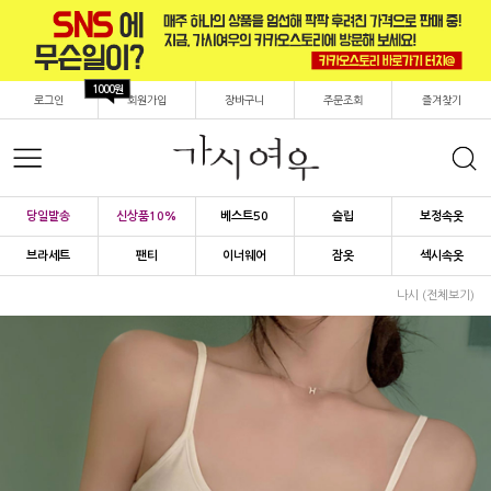
1000원
로그인
회원가입
장바구니
주문조회
즐겨찾기
당일발송
신상품10%
베스트50
슬립
보정속옷
브라세트
팬티
이너웨어
잠옷
섹시속옷
나시 (전체보기)