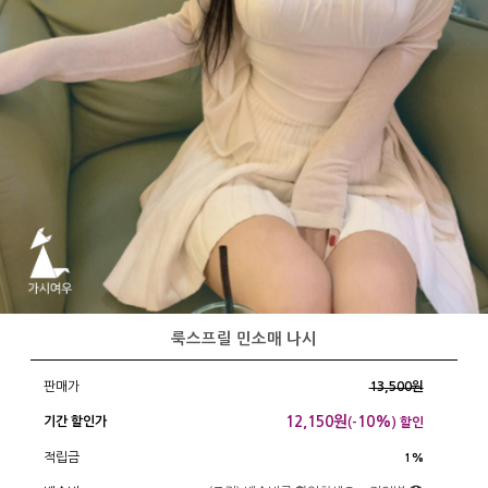
룩스프릴 민소매 나시
판매가
13,500원
12,150
원
10%
기간 할인가
(-
) 할인
적립금
1%