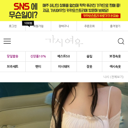
1000원
로그인
회원가입
장바구니
주문조회
즐겨찾기
당일발송
신상품10%
베스트50
슬립
보정속옷
브라세트
팬티
이너웨어
잠옷
섹시속옷
나시 (전체보기)