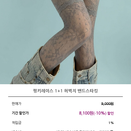
펑키레이스 1+1 허벅지 밴드스타킹
판매가
9,000원
8,100
원
10%
기간 할인가
(-
) 할인
적립금
1%