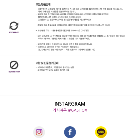
INSTARGRAM
가시여우 @GASIFOX