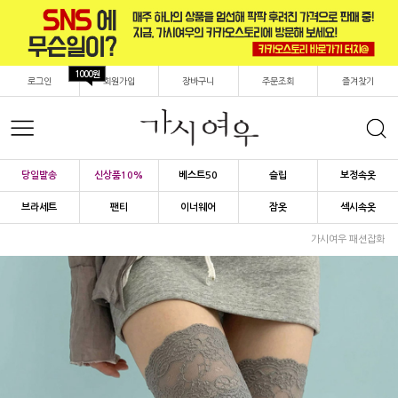
1000원
로그인
회원가입
장바구니
주문조회
즐겨찾기
당일발송
신상품10%
베스트50
슬립
보정속옷
브라세트
팬티
이너웨어
잠옷
섹시속옷
가시여우 패션잡화