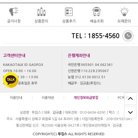
공지사항
상품문의
상품후기
배송조회
도매문의
TEL : 1855-4560
고객센터안내
은행계좌안내
KAKAOTALK ID GASIFOX
국민은행 065901.04.062361
OPEN 10:00 ~ 16:00
신한은행 110.228.295067
LUNCH 11:30 ~ 13:00
농협 312.0130.0012.51
OFF 토,일 공휴일은 휴무
예금주 : 김규훈(투킴스)
이용안내
|
이용약관
|
개인정보취급방침
|
PC버젼
상점명 : 투킴스
|
대표 :
김규훈
|
대표전화 : 010-6404-6391
|
팩스 :
|
주소 : 서울특별시 성북구 화랑로 5길 64 트라이 3층
|
사업자등록번호 : 209-09-58704
|
통신판매업 신고 : 제2008-서울성북-0427호
|
개인정보관리책임자 : 김규훈
COPYRIGHT(C)
투킴스
ALL RIGHTS RESERVED.