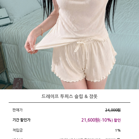
드레이프 투피스 슬립 & 잠옷
판매가
24,000원
21,600
원
10%
기간 할인가
(-
) 할인
적립금
1%