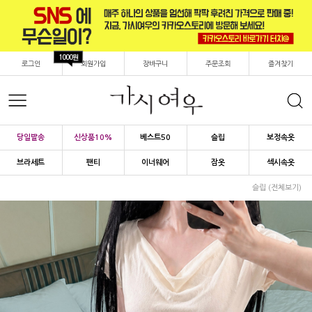
1000원
로그인
회원가입
장바구니
주문조회
즐겨찾기
당일발송
신상품10%
베스트50
슬립
보정속옷
브라세트
팬티
이너웨어
잠옷
섹시속옷
슬립 (전체보기)