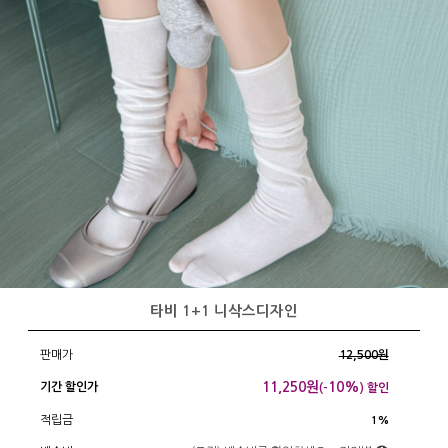
타비 1+1 니삭스디자인
판매가
12,500원
11,250
원
10%
기간 할인가
(-
) 할인
적립금
1%