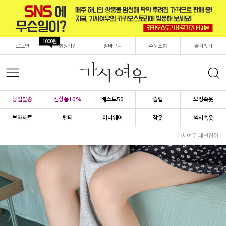
1000원
로그인
회원가입
장바구니
주문조회
즐겨찾기
당일발송
신상품10%
베스트50
슬립
보정속옷
브라세트
팬티
이너웨어
잠옷
섹시속옷
가시여우 패션잡화