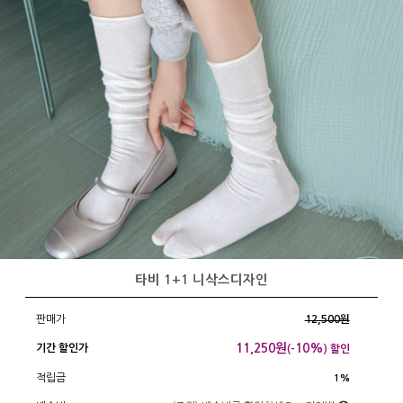
타비 1+1 니삭스디자인
판매가
12,500원
11,250
원
10%
기간 할인가
(-
) 할인
적립금
1%