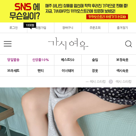
1000원
로그인
회원가입
장바구니
주문조회
즐겨찾기
당일발송
신상품10%
베스트50
슬립
보정속옷
브라세트
팬티
이너웨어
잠옷
섹시속옷
ㅡ 섹시 스타킹
섹시 스타킹