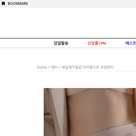
BOOKMARK
당일발송
신상품10%
베스트
home
>
팬티
> 뱃살제거힙업 하이웨스트 보정팬티