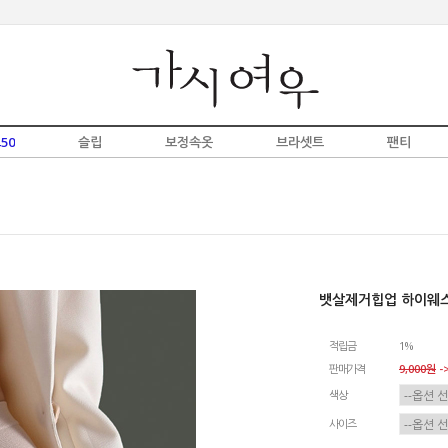
50
슬립
보정속옷
브라셋트
팬티
뱃살제거힙업 하이웨
적립금
1%
판매가격
9,000원
->
색상
사이즈