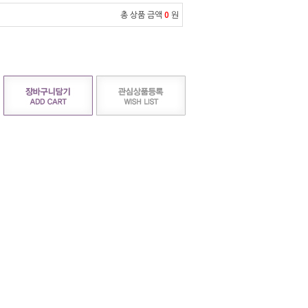
총 상품 금액
0
원