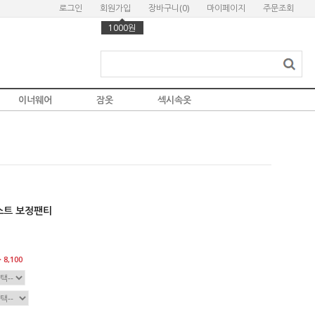
로그인
회원가입
장바구니(
0
)
마이페이지
주문조회
1000원
이너웨어
잠옷
섹시속옷
스트 보정팬티
 8,100