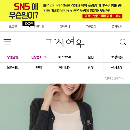
1000원
로그인
회원가입
장바구니
주문조회
즐겨찾기
당일발송
신상품10%
베스트50
슬립
보정속옷
브라세트
팬티
이너웨어
잠옷
섹시속옷
팬티 (전체보기)