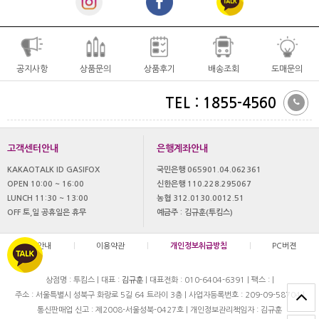
공지사항
상품문의
상품후기
배송조회
도매문의
TEL : 1855-4560
고객센터안내
은행계좌안내
KAKAOTALK ID GASIFOX
국민은행 065901.04.062361
OPEN 10:00 ~ 16:00
신한은행 110.228.295067
LUNCH 11:30 ~ 13:00
농협 312.0130.0012.51
OFF 토,일 공휴일은 휴무
예금주 : 김규훈(투킴스)
이용안내
|
이용약관
|
개인정보취급방침
|
PC버젼
상점명 : 투킴스
|
대표 :
김규훈
|
대표전화 : 010-6404-6391
|
팩스 :
|
주소 : 서울특별시 성북구 화랑로 5길 64 트라이 3층
|
사업자등록번호 : 209-09-58704
|
통신판매업 신고 : 제2008-서울성북-0427호
|
개인정보관리책임자 : 김규훈