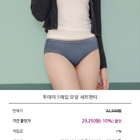
투데이 5매입 모달 세트팬티
판매가
32,500원
29,250
원
10%
기간 할인가
(-
) 할인
적립금
1%