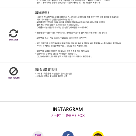
INSTARGRAM
가시여우 @GASIFOX