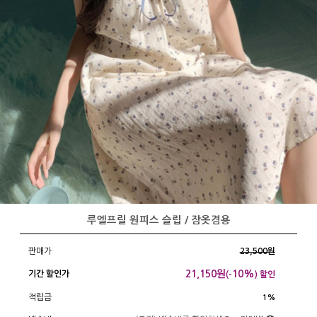
루엘프릴 원피스 슬립 / 잠옷겸용
판매가
23,500원
21,150
원
10%
기간 할인가
(-
) 할인
적립금
1%