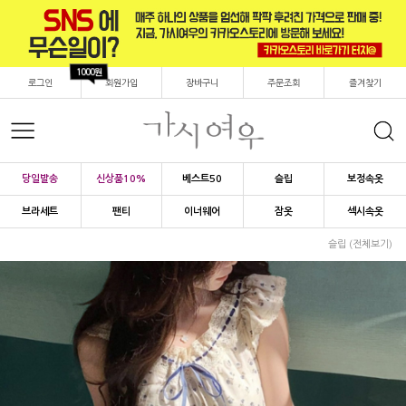
1000원
로그인
회원가입
장바구니
주문조회
즐겨찾기
당일발송
신상품10%
베스트50
슬립
보정속옷
브라세트
팬티
이너웨어
잠옷
섹시속옷
슬립 (전체보기)