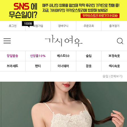
1000원
로그인
회원가입
장바구니
주문조회
즐겨찾기
당일발송
신상품10%
베스트50
슬립
보정속옷
브라세트
팬티
이너웨어
잠옷
섹시속옷
슬립 (전체보기)