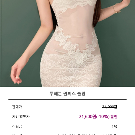
투헤븐 원피스 슬립
판매가
24,000원
21,600
원
10%
기간 할인가
(-
) 할인
적립금
1%