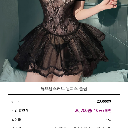
튜브탑스커트 원피스 슬립
판매가
23,000원
20,700
원
10%
기간 할인가
(-
) 할인
적립금
1%