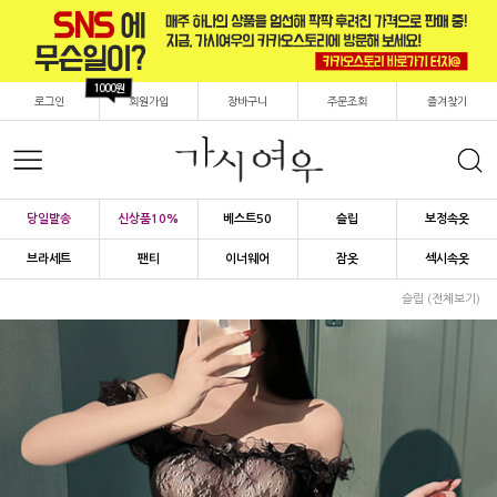
1000원
로그인
회원가입
장바구니
주문조회
즐겨찾기
당일발송
신상품10%
베스트50
슬립
보정속옷
브라세트
팬티
이너웨어
잠옷
섹시속옷
슬립 (전체보기)