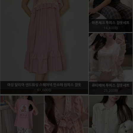
레이스 가슴골가리개
5,400원
그물니트 비키니 3pcs 수영
쿨냉감 심리스 브라
복겸용
9,000원
20,000원