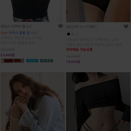
레이스 아쿠아 캡나시
심리스티 5+1 티팬티
3cm
아쿠아 물뽕 캡 나시
■
■
■
브라대신 편하게 입는 아이템
신축성이 뛰어나고 가벼운 원단 소재
자연스러운 볼륨업 효과
가볍고 얇은 원단과 무봉제 심리스 공법
위탁배송 가능상품
26,000원
23,400원
36,000원
18,000원