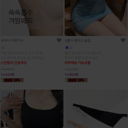
굿바이 겨땀이너
X홀터 원피스 슬립
■
■
■
이젠 회색 티셔츠도 자신 있게!
짧은 길이감과 X자 홀터넥
겨드랑이에 흐르는 땀 걱정 NO
핑크와 블루의 원색 컬러
스킨컬러 단일색상
위탁배송 가능상품
16,000원
16,500원
14,400원
14,850원