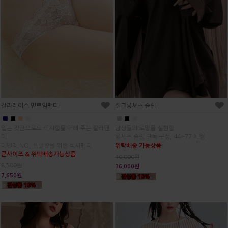
갈라레이스 밑트임팬티
실크롱셔츠 슬립
■
■
■
■
■
■
■
입는 것만으로도 섹시함을 더해 주는 갈라팬
남성들의 로망을 실현할
티
롱셔츠 슬립 단독 구성, 44~77 체형
데일리 NO, 특별함을 위한 섹시팬티
위탁배송 가능상품
큰사이즈 & 위탁배송가능상품
40,000원
8,500원
36,000원
7,650원