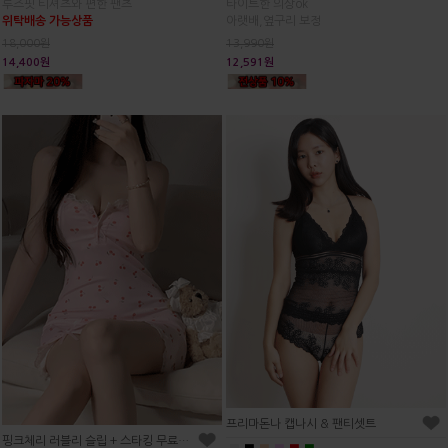
타이트한 의상ok
루즈핏 티셔츠와 편한 팬츠
아랫배,옆구리 보정
위탁배송 가능상품
13,990원
18,000원
12,591원
14,400원
프리마돈나 캡나시 & 팬티셋트
핑크체리 러블리 슬립 + 스타킹 무료증정