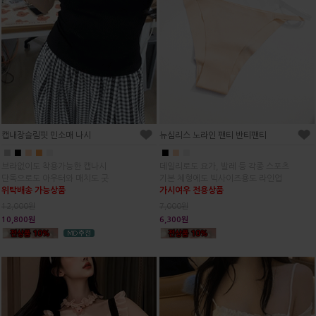
캡내장슬림핏 민소매 나시
뉴심리스 노라인 팬티 반티팬티
■
■
■
■
■
■
■
■
브라없이도 착용가능한 캡나시
데일리로도 요가, 발레 등 각종 스포츠
단독으로도 아우터와 매치도 굿
기본 체형에도 빅사이즈용도 라인업
위탁배송 가능상품
가시여우 전용상품
12,000원
7,000원
10,800원
6,300원