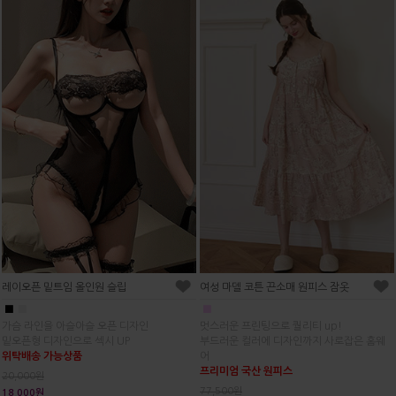
레이오픈 밑트임 올인원 슬립
여성 마델 코튼 끈소매 원피스 잠옷
■
■
■
가슴 라인을 아슬아슬 오픈 디자인
멋스러운 프린팅으로 퀄리티 up!
밑오픈형 디자인으로 섹시 UP
부드러운 컬러에 디자인까지 사로잡은 홈웨
위탁배송 가능상품
어
프리미엄 국산 원피스
20,000원
77,500원
18,000원