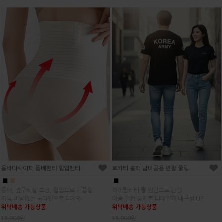
올바디쉐이퍼 똥배팬티 힙업팬티
로카티 블랙 남녀공용 반팔 쿨링
■
■
■
똥배, 옆구리살 보정, 힙업으로 애플힘
하이퀄리티 쿨 원단으로 탄생
자국 비침없는 노라인으로 디자인
이중 접합 봉제로 디테일과 내구성 UP
위탁배송 가능상품
위탁배송 가능상품
15,000원
15,000원