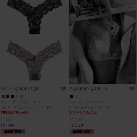
브이 시스루 레이스 T팬티
프렌치레이스 앞후크 브라
■
■
■
■
■
■
■
브이 라인의 섹시함이 물씬
얇은 이중 어깨끈과 앞후크
시스루 레이스 소재로 은은한 비침
어깨끈 노출에도 부담이 적어
위탁배송 가능상품
위탁배송 가능상품
11,600원
20,000원
10,440원
18,000원