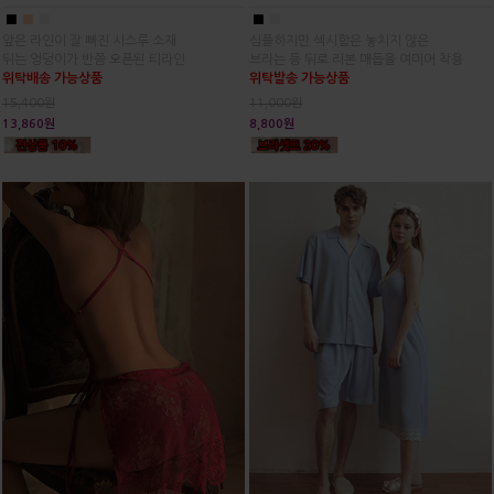
■
■
■
■
■
앞은 라인이 잘 빠진 시스루 소재
심플하지만 섹시함은 놓치지 않은
뒤는 엉덩이가 반쯤 오픈된 티라인
브라는 등 뒤로 리본 매듭을 여미어 착용
위탁배송 가능상품
위탁발송 가능상품
15,400원
11,000원
13,860원
8,800원