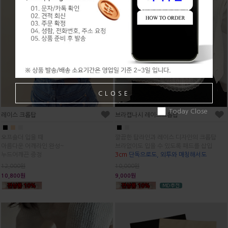
CLOSE
Today Close
레이스 크롭탑
브라캡나시 레이스크롭탑
■
■
■
■
■
오프숄더 입을 때
깔끔한 탑라인과 레이스 디자인의 크롭탑
아름다운 어깨라인 완성~
브라없이도 입을 수 있도록 패드를 삽입
누드어깨끈 증정
3cm
단독으로도, 외투와 매칭해서도
12,000원
10,000원
10,800원
9,000원