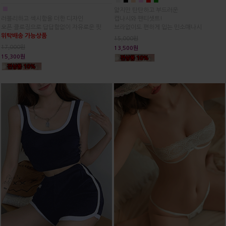
■
■
■
■
■
■
■
얇지만 탄탄하고 부드러운
러블리하고 섹시함을 더한 디자인
캡나시와 팬티셋트!
오픈 클로징으로 답답함없이 자유로운 핏
브라없이도 편하게 입는 민소매나시
위탁배송 가능상품
15,000원
17,000원
13,500원
15,300원