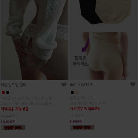
슬리머 똥배팬티
레알 밑트임 팬티
■
■
■
■
■
잘록한 허리라인
부드럽고 비침이 많은 시스루 소재
군살 제거로 매끄러운 핏
고급 자수를 더해 더욱 여성스럽게
가시여우 빅히트템!!
위탁배송 가능상품
11,000원
11,800원
9,900원
10,620원