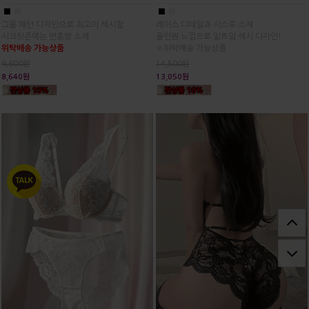
■
■
■
■
그물 패턴 디자인으로 최고의 섹시함
레이스 디테일과 시스루 소재
시크릿존에는 면혼방 소재
올인원 느낌으로 밑트임 섹시 디자인!
위탁배송 가능상품
※위탁배송 가능상품
9,600원
14,500원
8,640원
13,050원