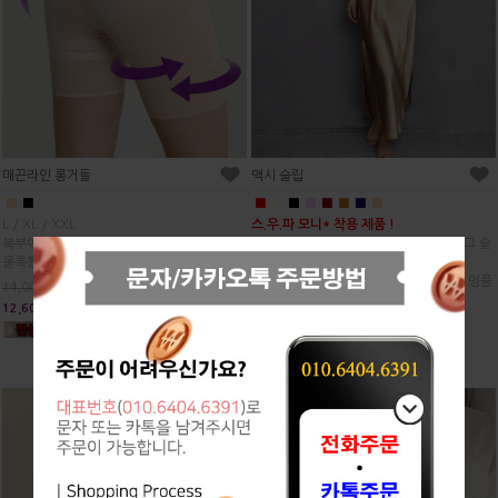
매끈라인 롱거들
맥시 슬립
■
■
■
■
■
■
■
■
■
■
L / XL / XXL
스.우.파 모니* 착용 제품 !
복부에서 허벅지까지 완벽하게 보정!
화이트 하이탑과 매치해서 난리난 바로 그 슬
올록볼록 허벅지 경계없이 매끈한 라인
립 드레스 :)
섹시하고 우아한 라인, 고급진 광택감이 명품
14,000원
못지 않아요.
12,600원
26,700원
24,030원