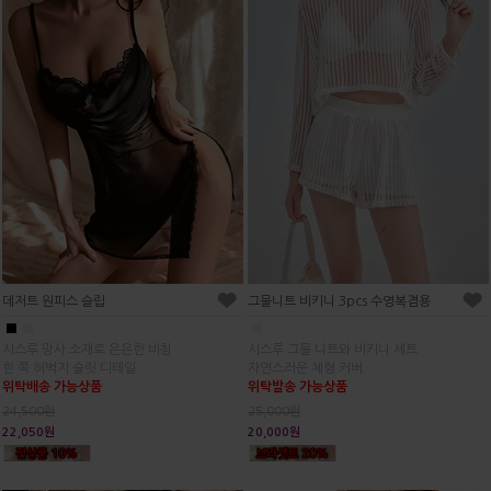
데저트 원피스 슬립
그물니트 비키니 3pcs 수영복겸용
■
■
■
시스루 망사 소재로 은은한 비침
시스루 그물 니트와 비키니 세트
한 쪽 허벅지 슬릿 디테일
자연스러운 체형 커버
위탁배송 가능상품
위탁발송 가능상품
24,500원
25,000원
22,050원
20,000원