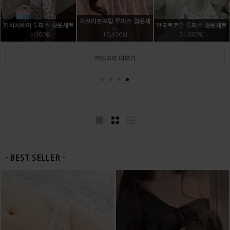
레드리본 브라팬티세트
그녀의 배드신 브라팬티세트
윙하프 누드브라
21,600원
22,400원
9,000원
카테고리 더보기
- BEST SELLER -