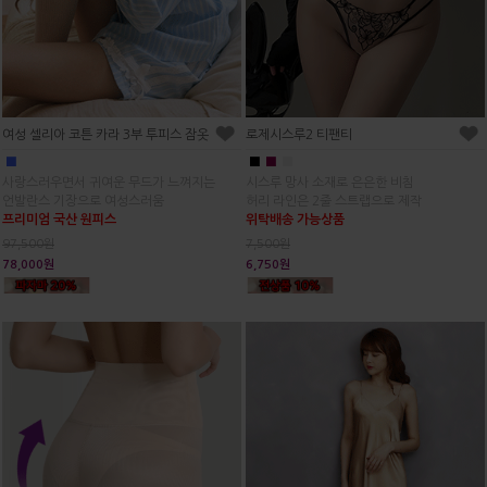
여성 셀리아 코튼 카라 3부 투피스 잠옷
로제시스루2 티팬티
■
■
■
■
사랑스러우면서 귀여운 무드가 느껴지는
시스루 망사 소재로 은은한 비침
언발란스 기장으로 여성스러움
허리 라인은 2줄 스트랩으로 제작
프리미엄 국산 원피스
위탁배송 가능상품
97,500원
7,500원
78,000원
6,750원