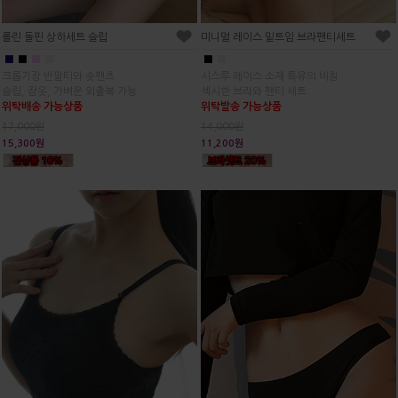
롤린 돌핀 상하세트 슬립
미니멀 레이스 밑트임 브라팬티세트
■
■
■
■
■
■
크롭기장 반팔티와 숏팬츠
시스루 레이스 소재 특유의 비침
슬립, 잠옷, 가벼운 외출복 가능
섹시한 브라와 팬티 세트
위탁배송 가능상품
위탁발송 가능상품
17,000원
14,000원
15,300원
11,200원