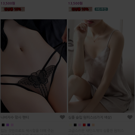
13,500원
13,500원
심플 슬립 원피스(6가지 색상)
나비자수 망사 팬티
■
■
■
■
■
■
■
■
■
고급스러운 새틴소재의 심플한 원피스
입는 것만으로도 섹시함을 더해 주는