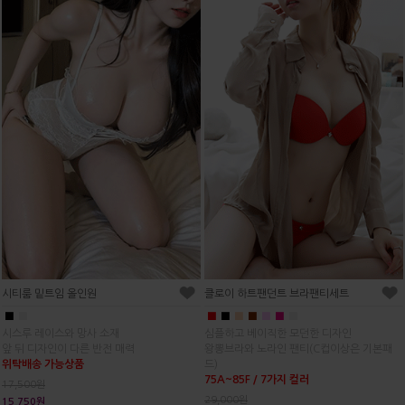
시티룸 밑트임 올인원
클로이 하트팬던트 브라팬티세트
■
■
■
■
■
■
■
■
■
시스루 레이스와 망사 소재
심플하고 베이직한 모던한 디자인
앞 뒤 디자인이 다른 반전 매력
왕뽕브라와 노라인 팬티(C컵이상은 기본패
위탁배송 가능상품
드)
75A~85F / 7가지 컬러
17,500원
29,000원
15,750원