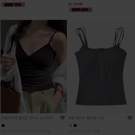
62,000원
슈엠브이넥 캡내장 끈나시 노브라티
리민 레이스 캡내장 나시
■
■
■
■
■
캡이 내장되어 있어 속옷없이 착용
로맨틱한 분위기 연출