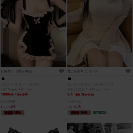
방울초커 메이드 슬립
룩스프릴 민소매 나시
■
■
■
시크 섹시한 느낌이 블랙컬러
프릴과 셔링으로 가슴 볼륨 짱짱
리본 매듭을 묶어 착용
가볍고 얇고 시원한 폴리 원단
위탁배송 가능상품
위탁배송 가능상품
17,500원
13,500원
15,750원
12,150원