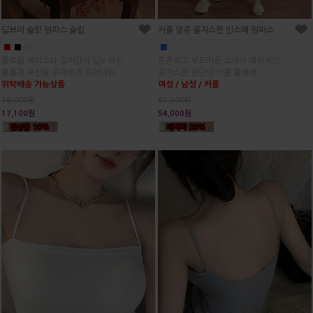
딥브이 슬릿 원피스 슬립
커플 앙쥬 골지스판 민소매 원피스 홈웨어(2C)
■
■
■
■
■
플로럴 레이스와 깊이감의 딥V 라인
쫀쫀하고 부드러운 소재가 매력적인
볼륨과 곡선을 우아하게 드러내는
골지스판 원단의 커플 홈웨어
위탁배송 가능상품
여성 / 남성 / 커플
19,000원
67,500원
17,100원
54,000원