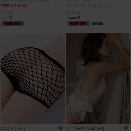
엉덩이 밑 기장감
특별한 순간을 더욱 특별하게 연출
광택있는 샤틴 소재로 시선 집중
위탁배송 가능상품
22,000원
8,700원
19,800원
7,830원
로우컷 펀칭 팬티
하이디 올인원 밑트임 슬립