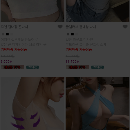
모엔 캡내장 끈나시
글램커브 캡내장 나시
■
■
■
■
■
■
여리한 실루엣을 만들어 주는
밑단 라운드 디자인
얇은 끈 디자인이라 쇄골 라인 굿
부드러운 촉감과 신축성 소재
위탁배송 가능상품
위탁배송 가능상품
10,000원
13,000원
9,000원
11,700원