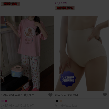
23,200원
매직 누디 똥배팬티
키치치베어 투피스 잠옷세트
■
■
■
■
누디라인으로 얇고
귀여운 베어 프린팅과 컬러감