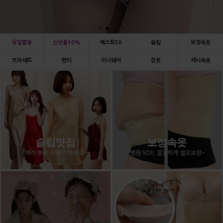
당일발송
신상품10%
베스트50
슬립
보정속옷
브라세트
팬티
이너웨어
잠옷
섹시속옷