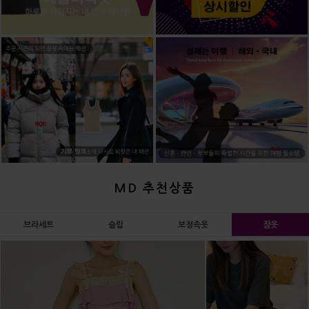
MD 추천상품
브라세트
슬립
보정속옷
잠옷