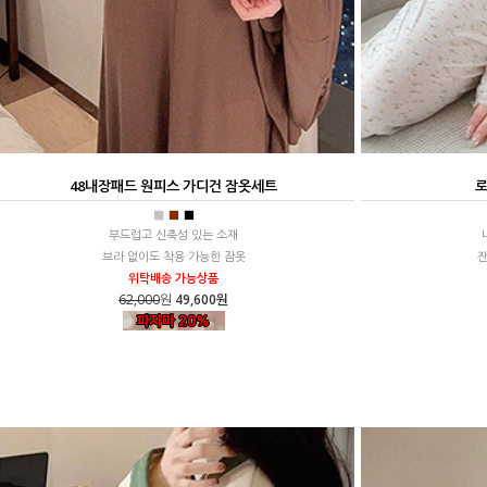
48내장패드 원피스 가디건 잠옷세트
로
■
■
■
부드럽고 신축성 있는 소재
브라 없이도 착용 가능한 잠옷
잔
위탁배송 가능상품
62,000
원
49,600원