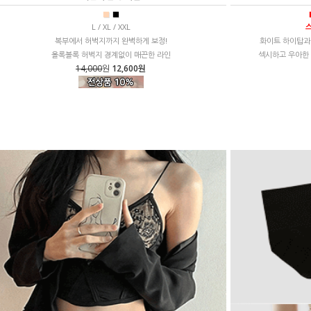
■
■
L / XL / XXL
스
복부에서 허벅지까지 완벽하게 보정!
화이트 하이탑과 
올록볼록 허벅지 경계없이 매끈한 라인
섹시하고 우아한 
14,000
원
12,600원