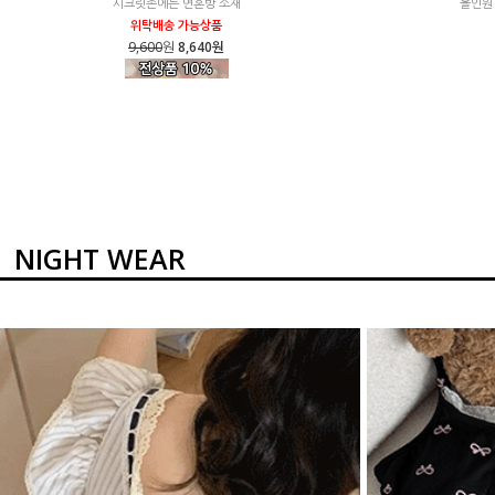
시크릿존에는 면혼방 소재
올인원
위탁배송 가능상품
9,600
원
8,640원
NIGHT WEAR