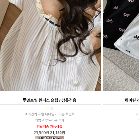
루엘프릴 원피스 슬립 / 잠옷겸용
하이틴 
■
■
넥라인의 프릴 디테일과 리본 포인트
러
가볍고 부드러운 소재
위탁배송 가능상품
23,500
원
21,150원