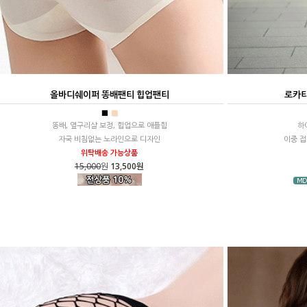
올바디쉐이퍼 똥배팬티 힙업팬티
로카티
■
■
똥배, 옆구리살 보정, 힙업으로 애플힘
하
자국 비침없는 노라인으로 디자인
이중 접
위탁배송 가능상품
15,000
원
13,500원