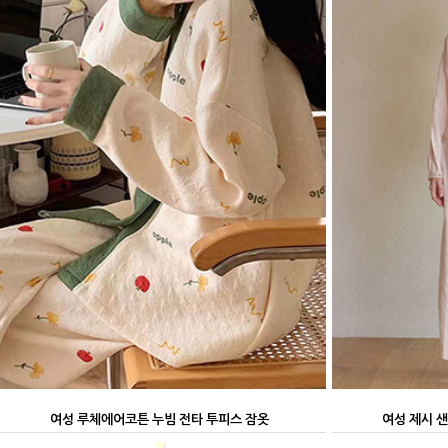
여성 루체에어코튼 누빔 전타 투피스 잠옷
여성 제시 
■