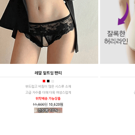
레알 밑트임 팬티
■
■
■
부드럽고 비침이 많은 시스루 소재
고급 자수를 더해 더욱 여성스럽게
위탁배송 가능상품
11,800
원
10,620원