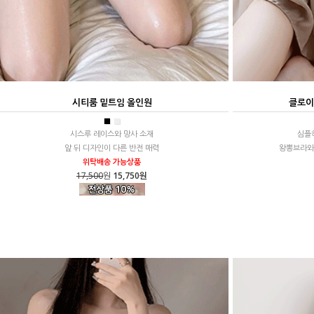
시티룸 밑트임 올인원
클로이
■
■
시스루 레이스와 망사 소재
심플
앞 뒤 디자인이 다른 반전 매력
왕뽕브라와 
위탁배송 가능상품
17,500
원
15,750원