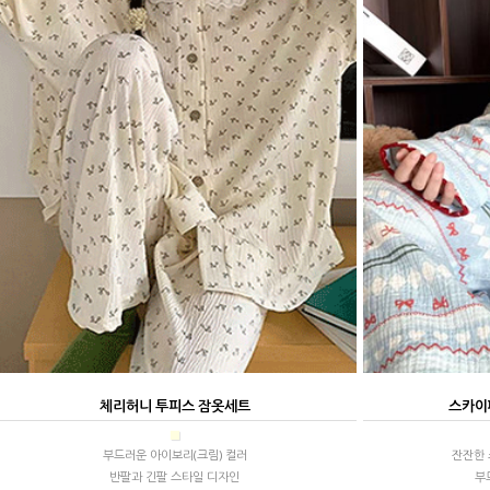
체리허니 투피스 잠옷세트
스카이
■
부드러운 아이보리(크림) 컬러
잔잔한 
반팔과 긴팔 스타일 디자인
부