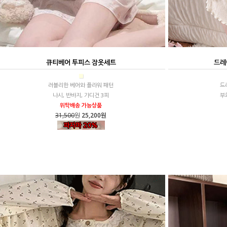
큐티베어 투피스 잠옷세트
드레
■
러블리한 베어와 플라워 패턴
드
나시, 반바지, 가디건 3피
부
위탁배송 가능상품
31,500
원
25,200원