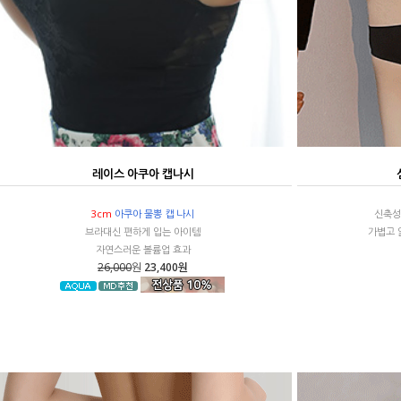
레이스 아쿠아 캡나시
3cm
아쿠아 물뽕 캡 나시
신축성
브라대신 편하게 입는 아이템
가볍고 
자연스러운 볼륨업 효과
26,000
원
23,400원