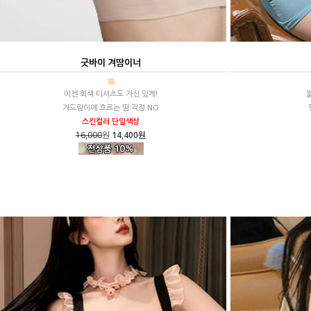
굿바이 겨땀이너
■
이젠 회색 티셔츠도 자신 있게!
겨드랑이에 흐르는 땀 걱정 NO
스킨컬러 단일색상
16,000
원
14,400원