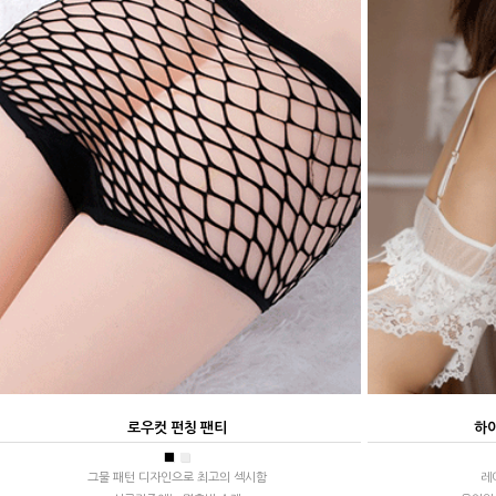
로우컷 펀칭 팬티
하
■
■
그물 패턴 디자인으로 최고의 섹시함
레