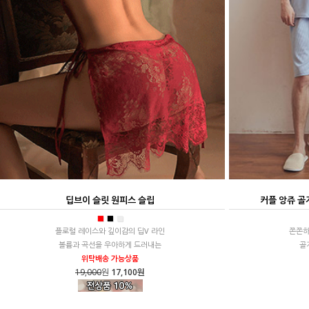
딥브이 슬릿 원피스 슬립
커플 앙쥬 골
■
■
■
플로럴 레이스와 깊이감의 딥V 라인
쫀쫀하
볼륨과 곡선을 우아하게 드러내는
골
위탁배송 가능상품
19,000
원
17,100원