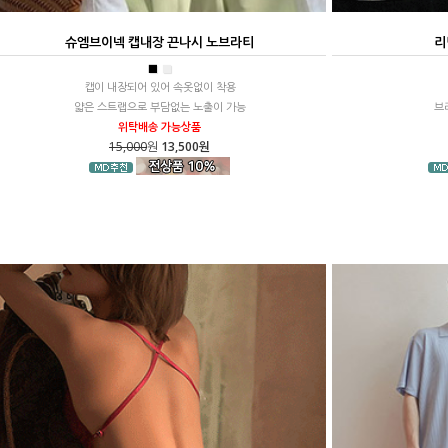
슈엠브이넥 캡내장 끈나시 노브라티
리
■
■
캡이 내장되어 있어 속옷없이 착용
얇은 스트랩으로 부담없는 노출이 가능
브
위탁배송 가능상품
15,000
원
13,500원