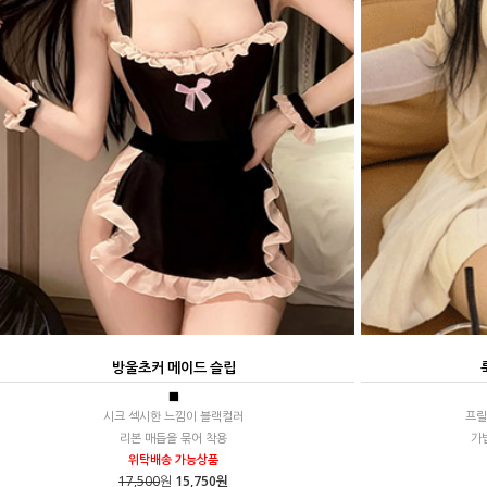
방울초커 메이드 슬립
■
시크 섹시한 느낌이 블랙컬러
프릴
리본 매듭을 묶어 착용
가
위탁배송 가능상품
17,500
원
15,750원