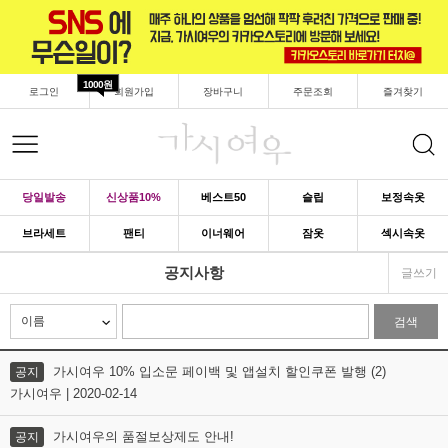
1000원
로그인
회원가입
장바구니
주문조회
즐겨찾기
당일발송
신상품10%
베스트50
슬립
보정속옷
브라세트
팬티
이너웨어
잠옷
섹시속옷
공지사항
글쓰기
검색
가시여우 10% 입소문 페이백 및 앱설치 할인쿠폰 발행 (2)
공지
가시여우 | 2020-02-14
가시여우의 품절보상제도 안내!
공지