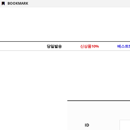
!--/script_scroll(1)/-->
BOOKMARK
당일발송
신상품10%
베스트5
ID