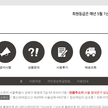
공지사항
상품문의
사용후기
배송조회
홈
이용약관
개인정보취급방침
이용안내
장소재지 서울특별시 성북구 화랑로 5길 64 트라이 3층 /
반품주소지
서울 동대문구 답십리
/ 통신판매업신고 제2008-서울성북-0427호 / 정보책임자 김규훈 / 전화 010-6
정보확인
 출원번호 41-2013-0010210 '가시여우' / 상표권 출원번호 41-2013-0010228 'GASI