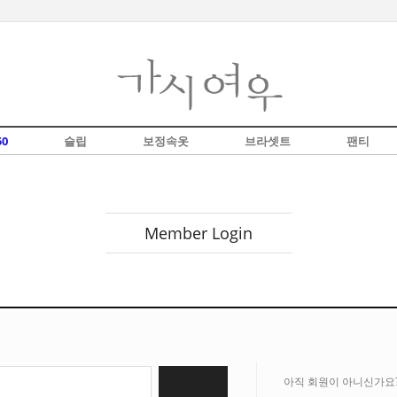
0
슬립
보정속옷
브라셋트
팬티
Member Login
아직 회원이 아니신가요