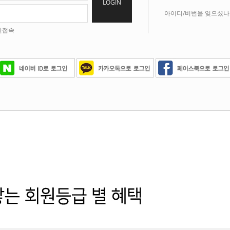
LOGIN
아이디/비번을 잊으셨나
안접속