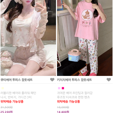
큐티베어 투피스 잠옷세트
키치치베어 투피스 잠옷세트
■
■
■
러블리한 베어와 플라워 패턴
귀여운 베어 프린팅과 컬러감
나시, 반바지, 가디건 3피
루즈핏 티셔츠와 편한 팬츠
위탁배송 가능상품
위탁배송 가능상품
31,500원
18,000원
25,200원
14,400원