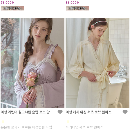
76,000원
86,000원
여성 라벤더 실크샤틴 슬립 로브 앙상블 세트
여성 캐시 워싱 셔츠 로브 원피스
■
■
은은한 윤기가 흐르는 네츄럴한 느낌
프리미엄 셔츠 로브 원피스