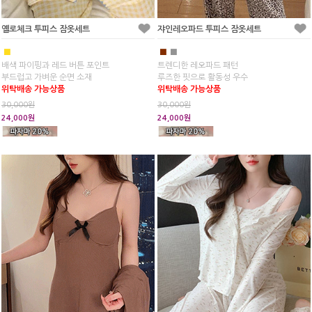
옐로체크 투피스 잠옷세트
쟈인레오파드 투피스 잠옷세트
■
■
■
배색 파이핑과 레드 버튼 포인트
트렌디한 레오파드 패턴
부드럽고 가벼운 순면 소재
루즈한 핏으로 활동성 우수
위탁배송 가능상품
위탁배송 가능상품
30,000원
30,000원
24,000원
24,000원