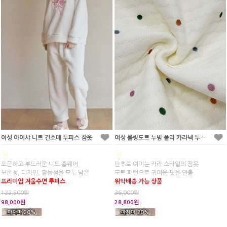
여성 아이샤 니트 긴소매 투피스 잠옷
여성 롤링도트 누빔 폴리 카라넥 투피스 잠옷
■
■
포근하고 부드러운 니트 홈웨어
단추로 여미는 카라 스타일의 잠옷
보온성, 디자인, 활동성을 모두 담은
도트 패턴으로 귀여운 핏을 연출
프리미엄 겨울수면 투피스
위탁배송 가능 상품
122,500원
36,000원
98,000원
28,800원