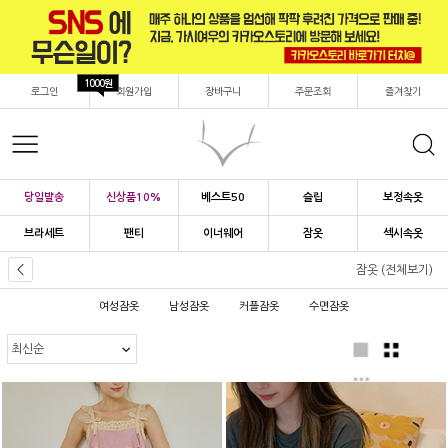
1000원
로그인
회원가입
장바구니
주문조회
즐겨찾기
당일발송
신상품10%
베스트50
슬립
보정속옷
브라세트
팬티
이너웨어
잠옷
섹시속옷
잠옷 (전체보기)
여성잠옷
남성잠옷
커플잠옷
수면잠옷