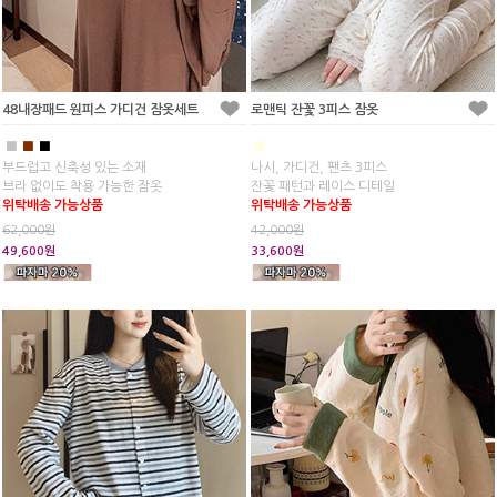
48내장패드 원피스 가디건 잠옷세트
로맨틱 잔꽃 3피스 잠옷
■
■
■
■
부드럽고 신축성 있는 소재
나시, 가디건, 팬츠 3피스
브라 없이도 착용 가능한 잠옷
잔꽃 패턴과 레이스 디테일
위탁배송 가능상품
위탁배송 가능상품
62,000원
42,000원
49,600원
33,600원