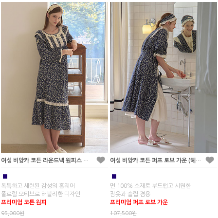
여성 비앙카 코튼 라운드넥 원피스 잠옷
여성 비앙카 코튼 퍼프 로브 가운 (헤어밴드포함)
■
■
톡톡하고 세련된 감성의 홈웨어
면 100% 소재로 부드럽고 시원한
폴로럴 모티브로 러블리한 디자인
잠옷과 슬립 겸용
프리미엄 코튼 원피
프리미엄 퍼프 로브 가운
95,000원
107,500원