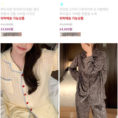
■
■
부드러운 아이보리(크림) 컬러
잔잔한 스카이 스트라이프 & 리본패턴
반팔과 긴팔 스타일 디자인
부드럽고 가벼운 면혼방 소재
위탁배송 가능상품
위탁배송 가능상품
42,000원
30,000원
33,600원
24,000원