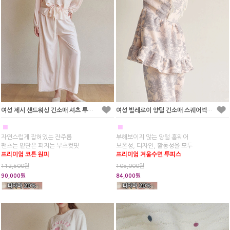
여성 제시 샌드워싱 긴소매 셔츠 투피스 잠옷
여성 빌레로이 양털 긴소매 스퀘어넥 투피스 잠옷
■
■
자연스럽게 잡혀있는 잔주름
부해보이지 않는 양털 홈웨어
팬츠는 밑단은 퍼지는 부츠컷핏
보온성, 디자인, 활동성을 모두
프리미엄 코튼 원피
프리미엄 겨울수면 투피스
112,500원
105,000원
90,000원
84,000원