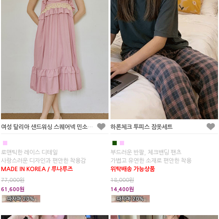
여성 탈리아 샌드워싱 스퀘어넥 민소매 원피스 잠옷
하론체크 투피스 잠옷세트
■
■
■
로맨틱한 레이스 디테일
부드러운 반팔, 체크밴딩 팬츠
사랑스러운 디자인과 편안한 착용감
가볍고 유연한 소재로 편안한 착용
MADE IN KOREA / 루나루즈
위탁배송 가능상품
77,000원
18,000원
61,600원
14,400원