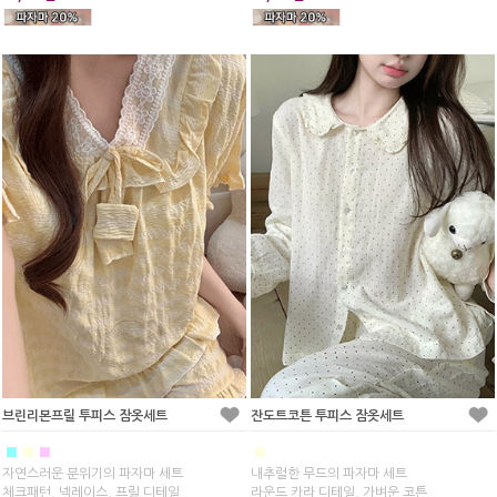
브린리본프릴 투피스 잠옷세트
잔도트코튼 투피스 잠옷세트
■
■
■
■
자연스러운 분위기의 파자마 세트
내추럴한 무드의 파자마 세트
체크패턴, 넥레이스, 프릴 디테일
라운드 카라 디테일, 가벼운 코튼