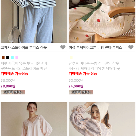
코자자 스트라이프 투피스 잠옷
여성 루체에어코튼 누빔 전타 투피스 잠옷
■
■
■
■
■
피부 자극이 없는 부드러운 소재
단추로 여미는 누빔 스타일의 잠옷
꾸안꾸 느낌의 스트라이프 패턴
44~77 체형까지 다양한 체형에 굿
위탁배송 가능상품
위탁배송 가능 상품
36,000원
30,000원
28,800원
24,000원