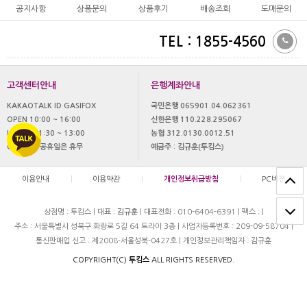
공지사항
상품문의
상품후기
배송조회
도매문의
TEL : 1855-4560
고객센터안내
은행계좌안내
KAKAOTALK ID GASIFOX
국민은행 065901.04.062361
OPEN 10:00 ~ 16:00
신한은행 110.228.295067
LUNCH 11:30 ~ 13:00
농협 312.0130.0012.51
OFF 토,일 공휴일은 휴무
예금주 : 김규훈(투킴스)
이용안내
|
이용약관
|
개인정보취급방침
|
PC버젼
상점명 : 투킴스
|
대표 :
김규훈
|
대표전화 : 010-6404-6391
|
팩스 :
|
주소 : 서울특별시 성북구 화랑로 5길 64 트라이 3층
|
사업자등록번호 : 209-09-58704
|
통신판매업 신고 : 제2008-서울성북-0427호
|
개인정보관리책임자 : 김규훈
COPYRIGHT(C)
투킴스
ALL RIGHTS RESERVED.