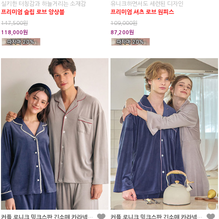
실키한 터칭감과 하늘거리는 소재감
유니크하면서도 세련된 디자인
프리미엄 슬립 로브 앙상블
프리미엄 셔츠 로브 원피스
147,500원
109,000원
118,000원
87,200원
커플 로니크 밍크스판 긴소매 카라넥 투피스 잠옷(2C)
커플 로니크 밍크스판 긴소매 카라넥 원피스 잠옷(2C)