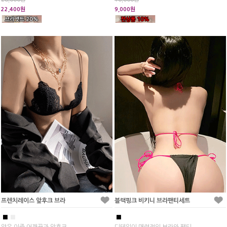
22,400원
9,000원
프렌치레이스 앞후크 브라
블랙핑크 비키니 브라팬티세트
■
■
■