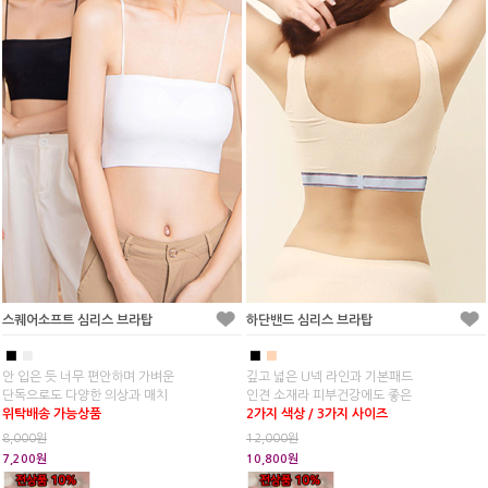
스퀘어소프트 심리스 브라탑
하단밴드 심리스 브라탑
■
■
■
■
안 입은 듯 너무 편안하며 가벼운
깊고 넓은 U넥 라인과 기본패드
단독으로도 다양한 의상과 매치
인견 소재라 피부건강에도 좋은
위탁배송 가능상품
2가지 색상 / 3가지 사이즈
8,000원
12,000원
7,200원
10,800원