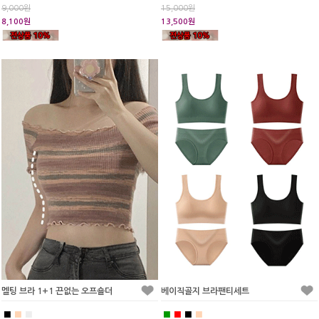
9,000원
15,000원
8,100원
13,500원
멜팅 브라 1+1 끈없는 오프숄더
베이직골지 브라팬티세트
■
■
■
■
■
■
■