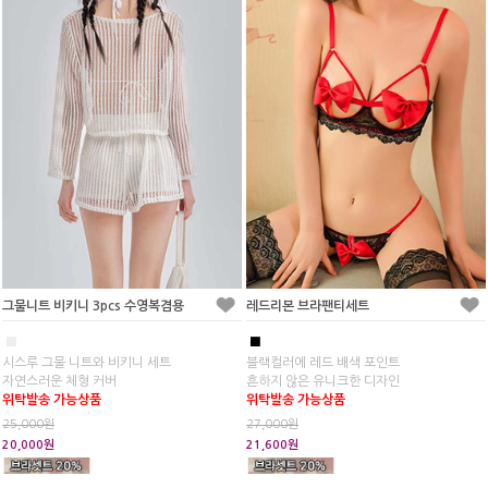
그물니트 비키니 3pcs 수영복겸용
레드리본 브라팬티세트
■
■
시스루 그물 니트와 비키니 세트
블랙컬러에 레드 배색 포인트
자연스러운 체형 커버
흔하지 않은 유니크한 디자인
위탁발송 가능상품
위탁발송 가능상품
25,000원
27,000원
20,000원
21,600원