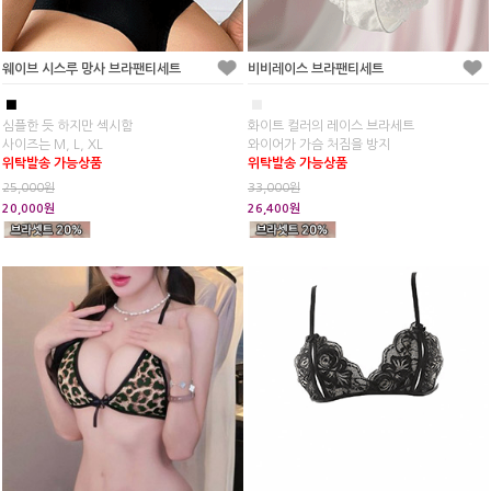
웨이브 시스루 망사 브라팬티세트
비비레이스 브라팬티세트
■
■
심플한 듯 하지만 섹시함
화이트 컬러의 레이스 브라세트
사이즈는 M, L, XL
와이어가 가슴 처짐을 방지
위탁발송 가능상품
위탁발송 가능상품
25,000원
33,000원
20,000원
26,400원