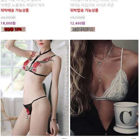
얇은 이중 어깨끈과 앞후크
디테일이 매력적인 브라와 팬티
어깨끈 노출에도 부담이 적어
여미는 타입으로 사이즈 무관
위탁배송 가능상품
위탁발송 가능상품
20,000원
15,500원
18,000원
12,400원