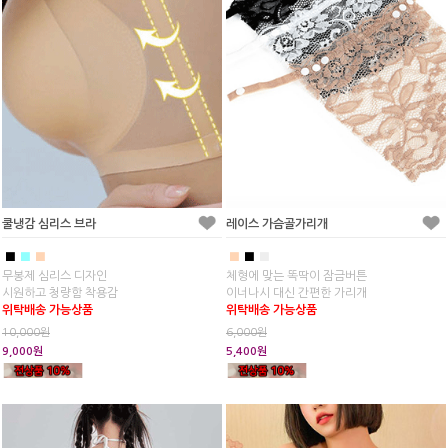
쿨냉감 심리스 브라
레이스 가슴골가리개
■
■
■
■
■
■
무봉제 심리스 디자인
체형에 맞는 똑딱이 잠금버튼
시원하고 청량함 착용감
이너나시 대신 간편한 가리개
위탁배송 가능상품
위탁배송 가능상품
10,000원
6,000원
9,000원
5,400원