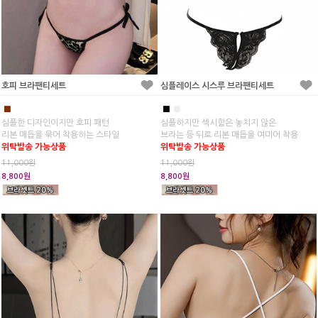
호피 브라팬티세트
심플레이스 시스루 브라팬티세트
■
■
■
심플한 디자인이지만 호피 패턴
심플하지만 섹시함은 놓치지 않은
리본 매듭을 묶어 착용하는 스타일
브라는 등 뒤로 리본 매듭을 여미어 착용
위탁발송 가능상품
위탁발송 가능상품
11,000원
11,000원
8,800원
8,800원