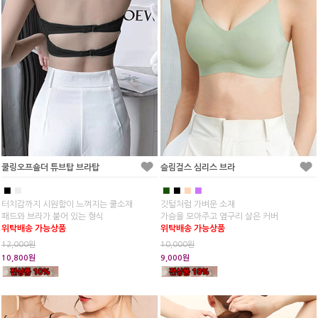
쿨링오프숄더 튜브탑 브라탑
슬림걸스 심리스 브라
■
■
■
■
■
■
터치감까지 시원함이 느껴지는 쿨소재
깃털처럼 가벼운 소재
패드와 브라가 붙어 있는 형식
가슴을 모아주고 옆구리 살은 커버
위탁배송 가능상품
위탁배송 가능상품
12,000원
10,000원
10,800원
9,000원