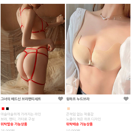
그녀의 배드신 브라팬티세트
윙하프 누드브라
■
■
■
아슬아슬하게 가려지는 라인
끈적임 없는 착용감
브라, 팬티, 가터로 구성
노출이 적은 하프 디자인
위탁발송 가능상품
위탁배송 가능상품
28,000원
10,000원