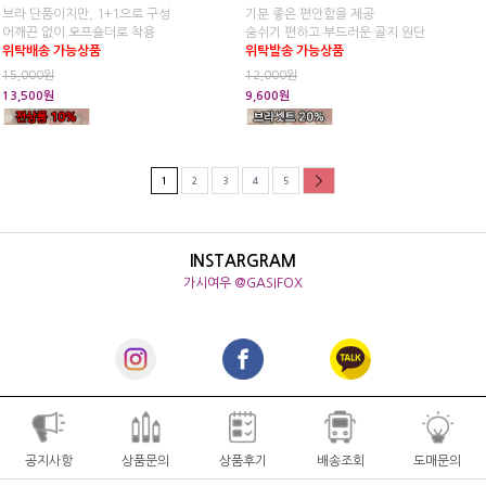
브라 단품이지만, 1+1으로 구성
기분 좋은 편안함을 제공
어깨끈 없이 오프숄더로 착용
숨쉬기 편하고 부드러운 골지 원단
위탁배송 가능상품
위탁발송 가능상품
15,000원
12,000원
13,500원
9,600원
1
2
3
4
5
INSTARGRAM
가시여우 @GASIFOX
공지사항
상품문의
상품후기
배송조회
도매문의