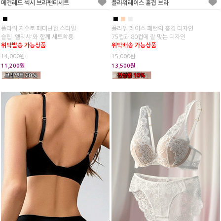
메건레드 섹시 브라팬티세트
플라워레이스 홑겹 브라
■
■
■
■
플라워 자수로 페미닌한 스타일
플라워 레이스 패턴의 홑겹 디자인
슬립 '엘리샤'와 함께 세트착용
75컵과 80컵에 잘 맞는 디자인
위탁발송 가능상품
위탁배송 가능상품
14,000원
15,000원
11,200원
13,500원