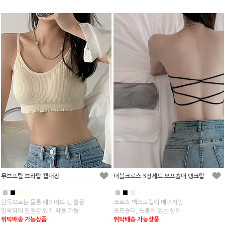
무브프릴 브라탑 캡내장
더블크로스 3장세트 오프숄더 탱크탑
■
■
■
■
■
■
단독으로는 물론 레이어드 템 활용
크로스 백스트랩이 매력적인
밀착되어 안정감 았게 착용 가능
오프숄더, 노출이 있는 상의
위탁배송 가능상품
위탁배송 가능상품