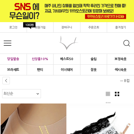
1000원
로그인
회원가입
장바구니
주문조회
즐겨찾기
당일발송
신상품10%
베스트50
슬립
보정속옷
브라세트
팬티
이너웨어
잠옷
섹시속옷
ㅡ B컵