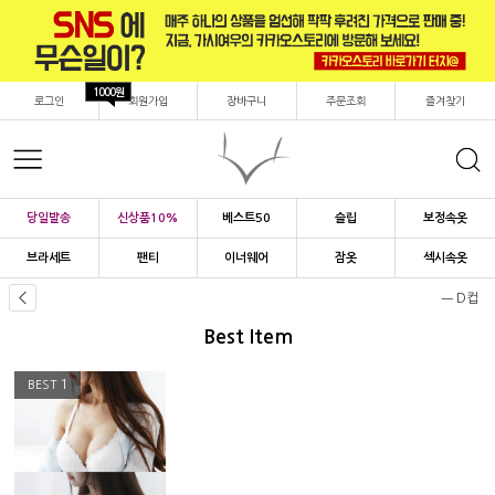
1000원
로그인
회원가입
장바구니
주문조회
즐겨찾기
당일발송
신상품10%
베스트50
슬립
보정속옷
브라세트
팬티
이너웨어
잠옷
섹시속옷
ㅡ D컵
Best Item
1
BEST