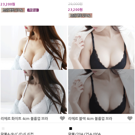
29,000원
23,200원
23,200원
리에르 화이트 4cm 볼륨업 브라
리에르 블랙 4cm 볼륨업 브라
■
■
왕뽕A/B/C/D/E/F컵
왕뽕/70A/75A/80A