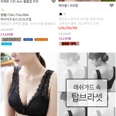
리에르 스킨 4cm 볼륨업 브라
메이플1 브라탑
■
■
■
왕뽕/70A/75A/80A
편안한 노와이어 브라탑 데일리속옷
빅사이즈 B/C/D/E/F컵
신축성이 좋은 고급 레이스 소재
들뜸없이 완벽한 볼륨, 자연스러운 물뽕패드
L/XL/2XL/3XL
29,000원
18,000원
23,200원
16,200원