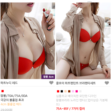
하트누디 레드
클로이 하트팬던트 브라팬티세트
■
■
■
■
■
■
■
■
왕뽕/70A/75A/80A
심플하고 베이직한 모던한 디자인
극강의 볼륨업 효과
왕뽕브라와 노라인 팬티(C컵이상은 기본패
4cm 볼륨업 패드
드)
75A~85F / 7가지 컬러
29,000원