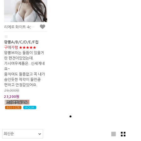
리에르 화이트 4cm 볼륨업 브라
■
왕뽕A/B/C/D/E/F컵
구매자평 ★★★★★
왕뽕브라는 들뜸이 있을거
란 편견이있었는데.
가시여우제품은..신세계네
요~
움직여도 들뜸없고 꼭 내가
슴인듯한 착각이 들만큼
편하고 안정감있어요.
29,000원
23,200원