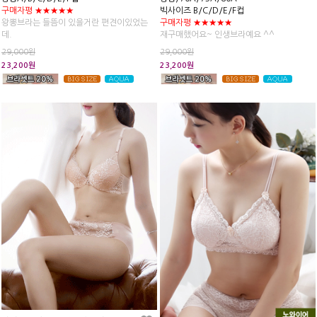
구매자평 ★★★★★
빅사이즈 B/C/D/E/F컵
왕뽕브라는 들뜸이 있을거란 편견이있었는
구매자평 ★★★★★
데.
재구매했어요~ 인생브라예요 ^^
가시여우제품은..신세계네요~
디자인도 예쁘고 브랜드속옷이
29,000원
29,000원
움직여도 들뜸없고 꼭 내가슴인듯한 착각이
아님에도 불구하고 오래입는거같아요^^
23,200원
23,200원
들만큼
편하고 안정감있어요.