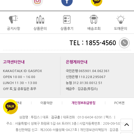
공지사항
상품문의
상품후기
배송조회
도매문의
TEL : 1855-4560
고객센터안내
은행계좌안내
KAKAOTALK ID GASIFOX
국민은행 065901.04.062361
OPEN 10:00 ~ 16:00
신한은행 110.228.295067
LUNCH 11:30 ~ 13:00
농협 312.0130.0012.51
OFF 토,일 공휴일은 휴무
예금주 : 김규훈(투킴스)
이용안내
|
이용약관
|
개인정보취급방침
|
PC버젼
상점명 : 투킴스
|
대표 :
김규훈
|
대표전화 : 010-6404-6391
|
팩스 :
|
주소 : 서울특별시 성북구 화랑로 5길 64 트라이 3층
|
사업자등록번호 : 209-09-58704
|
통신판매업 신고 : 제2008-서울성북-0427호
|
개인정보관리책임자 : 김규훈