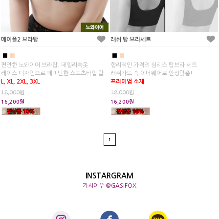
메이플2 브라탑
래쉬 탑 브라세트
■
■
■
■
편안한 노와이어 브라탑. 데일리속옷
합리적인 가격의 심리스 탑브라 세트
레이스 디자인으로 페미닌한 스포츠타입 탑
래쉬가드 속 이너웨어로 안성맞춤!
L, XL, 2XL, 3XL
프리미엄 소재
18,000원
18,000원
16,200원
16,200원
1
INSTARGRAM
가시여우 @GASIFOX