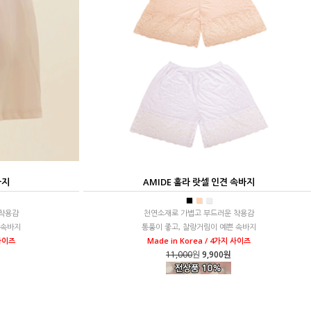
바지
AMIDE 훌라 랏셀 인견 속바지
■
■
■
착용감
천연소재로 가볍고 부드러운 착용감
 속바지
통풍이 좋고, 찰랑거림이 예쁜 속바지
 사이즈
Made in Korea / 4가지 사이즈
11,000
원
9,900원