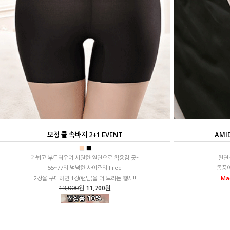
보정 쿨 속바지 2+1 EVENT
AMI
■
■
가볍고 부드러우며 시원한 원단으로 착용감 굿~
천연
55~77의 넉넉한 사이즈의 Free
통풍이
2장을 구매하면 1장(랜덤)을 더 드리는 행사!!
Ma
13,000
원
11,700원