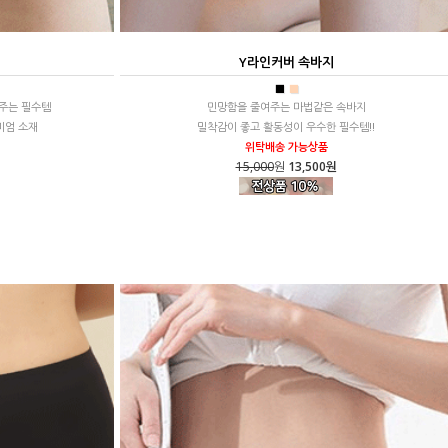
Y라인커버 속바지
■
■
 주는 필수템
민망함을 줄여주는 마법같은 속바지
미엄 소재
밀착감이 좋고 활동성이 우수한 필수템!!
위탁배송 가능상품
15,000
원
13,500원