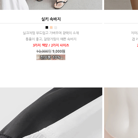
실키 속바지
■
■
■
실크처럼 부드럽고 가벼우며 광택의 소재
치마
통풍이 좋고, 찰랑거림이 예쁜 속바지
겹 
3가지 색상 / 2가지 사이즈
10,000
원
9,000원