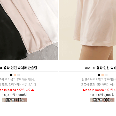
DE 훌라 인견 속치마 반슬립
AMIDE 훌라 인견 속
■
■
■
■
■
■
소재로 가볍고 부드러운 착용감
천연소재로 가볍고 부드러운 
 좋고, 찰랑거림이 예쁜 속치마
통풍이 좋고, 찰랑거림이 예쁜
de in Korea / 4가지 사이즈
Made in Korea / 4가지
10,000
원
9,000원
10,000
원
9,000원