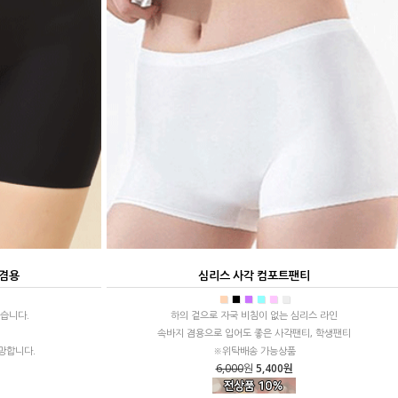
지겸용
심리스 사각 컴포트팬티
■
■
■
■
■
■
습니다.
하의 겉으로 자국 비침이 없는 심리스 라인
속바지 겸용으로 입어도 좋은 사각팬티, 학생팬티
망합니다.
※위탁배송 가능상품
6,000
원
5,400원