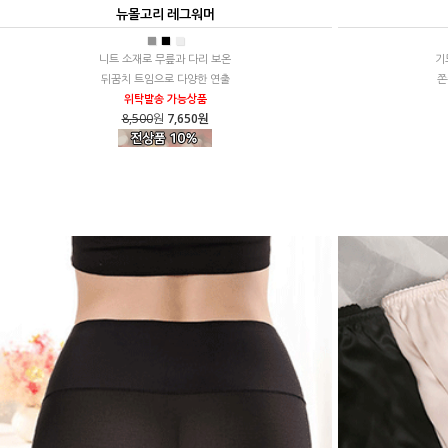
뉴몰고리 레그워머
■
■
■
니트 소재로 무릎과 다리 보온
기
뒤꿈치 트임으로 다양한 연출
쫀
위탁발송 가능상품
8,500
원
7,650원