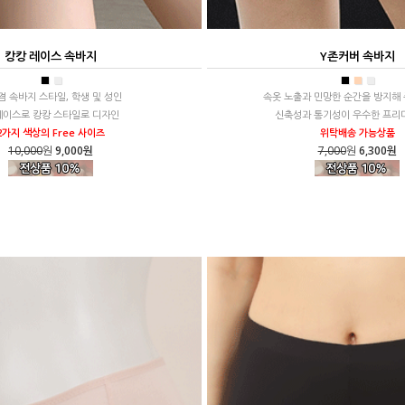
캉캉 레이스 속바지
Y존커버 속바지
■
■
■
■
■
겸 속바지 스타일, 학생 및 성인
속옷 노출과 민망한 순간을 방지해
레이스로 캉캉 스타일로 디자인
신축성과 통기성이 우수한 프리
2가지 색상의 Free 사이즈
위탁배송 가능상품
10,000
원
9,000원
7,000
원
6,300원