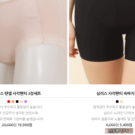
스 텐셀 사각팬티 3장세트
심리스 사각팬티 속바
■
■
■
■
■
■
■
이 우수하고 활동성이 높습니다.
밀착감이 우수하고 활동성이 높
부 건강까지 생각한 천연소재!
심리스 노라인 디자인!!
단위 판매로 가성비를 높였답니다!!
속바지 겸용으로 노출에도 덜 민
20,000
원
10,000원
6,000
원
5,400원