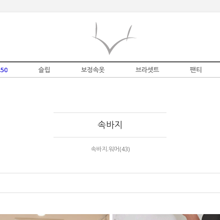
50
슬립
보정속옷
브라셋트
팬티
속바지
속바지.워머(43)