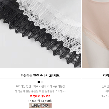
하늘하늘 인견 속바지 2장세트
레이
■
■
프리미엄 인견소재로 시원하고 가벼운 착용감
밀착감
밀착감이 싫은 분들을 위한 찰랑찰랑 스타일~~
피
위탁배송 가능상품
3장 
15,000
원
13,500원