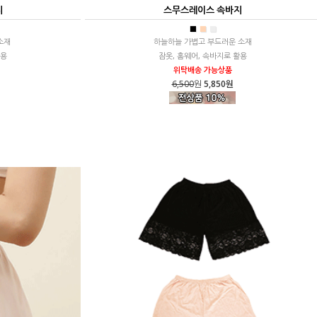
지
스무스레이스 속바지
■
■
■
소재
하늘하늘 가볍고 부드러운 소재
활용
잠옷, 홈웨어, 속바지로 활용
위탁배송 가능상품
6,500
원
5,850원