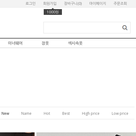
로그인
회원가입
장바구니(
0
)
마이페이지
주문조회
1000원
이너웨어
잠옷
섹시속옷
New
Name
Hot
Best
High price
Low price