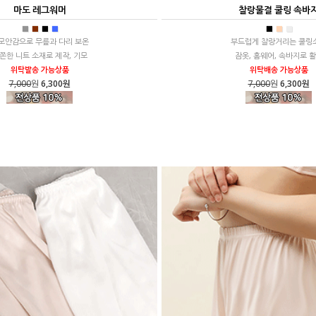
마도 레그워머
찰랑물결 쿨링 속바
■
■
■
■
■
■
■
모안감으로 무릎과 다리 보온
부드럽게 찰랑거리는 쿨링
쫀한 니트 소재로 제작, 기모
잠옷, 홈웨어, 속바지로 
위탁발송 가능상품
위탁배송 가능상품
7,000
원
6,300원
7,000
원
6,300원