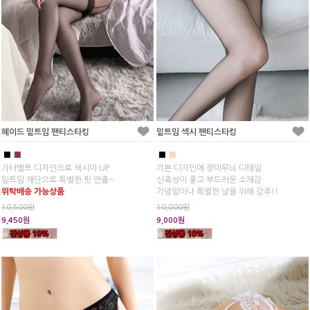
헤이드 밑트임 팬티스타킹
밑트임 섹시 팬티스타킹
■
■
■
■
가터벨트 디자인으로 섹시미 UP
기본 디자인에 장미무늬 디테일
밑트임 재단으로 특별한 핏 연출~
신축성이 좋고 부드러운 소재감
위탁배송 가능상품
기념일이나 특별한 날을 위해 강추!!
10,500원
10,000원
9,450원
9,000원