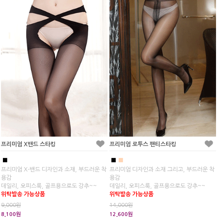
프리미엄 X밴드 스타킹
프리미엄 로투스 팬티스타킹
■
■
■
프리미엄 X-밴드 디자인과 소재, 부드러운 착
프리미엄 디자인과 소재 그리고, 부드러운 착
용감
용감
데일리, 오피스룩, 골프용으로도 강추~~
데일리, 오피스룩, 골프용으로도 강추~~
위탁발송 가능상품
위탁발송 가능상품
9,000원
14,000원
8,100원
12,600원