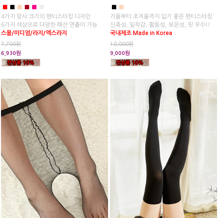
■
■
■
■
■
■
■
■
4가지 망사 크기의 팬티스타킹 디자인
가을부터 초겨울까지 입기 좋은 팬티스타킹
6가지 색상으로 다양한 패션 연출이 가능
신축성, 밀착감, 활동성, 보온성, 핏 우수!!
스몰/미디엄/라지/엑스라지
국내제조 Made in Korea
7,700원
10,000원
6,930원
9,000원