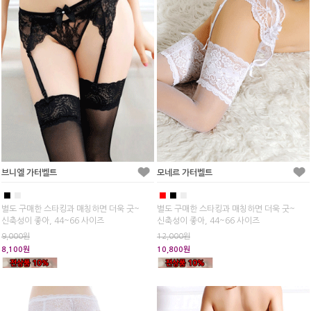
브니엘 가터벨트
모네르 가터벨트
■
■
■
■
■
별도 구매한 스타킹과 매칭하면 더욱 굿~
별도 구매한 스타킹과 매칭하면 더욱 굿~
신축성이 좋아, 44~66 사이즈
신축성이 좋아, 44~66 사이즈
9,000원
12,000원
8,100원
10,800원