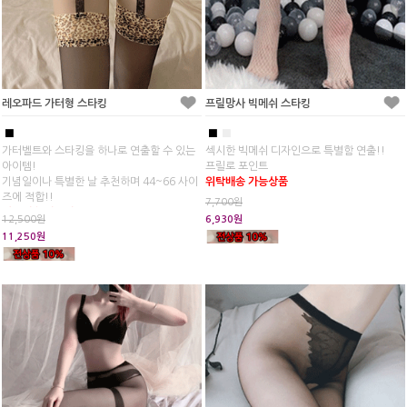
레오파드 가터형 스타킹
프릴망사 빅메쉬 스타킹
■
■
■
가터벨트와 스타킹을 하나로 연출할 수 있는
섹시한 빅메쉬 디자인으로 특별함 연출!!
아이템!
프릴로 포인트
기념일이나 특별한 날 추천하며 44~66 사이
위탁배송 가능상품
즈에 적합!!
7,700원
위탁배송 가능상품
12,500원
6,930원
11,250원