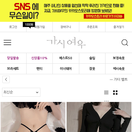
1000원
로그인
회원가입
장바구니
주문조회
즐겨찾기
당일발송
신상품10%
베스트50
슬립
보정속옷
브라세트
팬티
이너웨어
잠옷
섹시속옷
ㅡ 가터 벨트