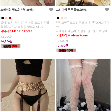
프리미엄 밑트임 팬티스타킹
프리미엄 투톤 골프스타킹
■
■
■
■
■
■
블랙, 스킨, 커피 3가지 색상으로 라인업
팬티스타킹으로 상단15D, 하단70D로 디자
올풀림방지사 적용 및 밑트임 디자인!!
인
국내제조 Made in Korea
사계정용 데일리, 학생용, 골프용으로 강추!!
국내제작 Made in Korea
12,000원
12,000원
10,800원
10,800원