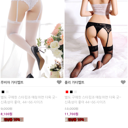
루비아 가터벨트
롤리 가터벨트
■
■
■
■
■
별도 구매한 스타킹과 매칭하면 더욱 굿~
별도 구매한 스타킹과 매칭하면 더욱 굿~
신축성이 좋아, 44~66 사이즈
신축성이 좋아 44~66 사이즈
9,000원
13,000원
8,100원
11,700원