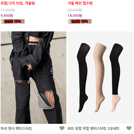
유발/고리 타입, 겨울템
겨울 패션 필수템
11,000원
20,000원
9,900원
18,000원
허쉬 망사 팬티스타킹
80D 유발 무발 팬티스타킹 3장세트