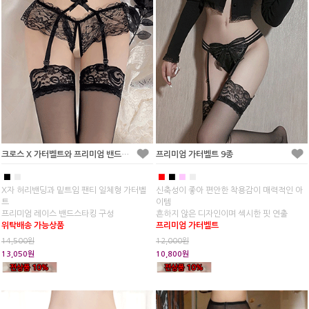
크로스 X 가터벨트와 프리미엄 밴드스타킹 세트
프리미엄 가터벨트 9종
■
■
■
■
■
■
X자 허리밴딩과 밑트임 팬티 일체형 가터벨
신축성이 좋아 편안한 착용감이 매력적인 아
트
이템
프리미엄 레이스 밴드스타킹 구성
흔하지 않은 디자인이며 섹시한 핏 연출
위탁배송 가능상품
프리미엄 가터벨트
14,500원
12,000원
13,050원
10,800원