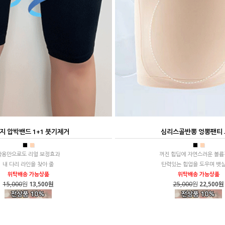
지 압박밴드 1+1 붓기제거
심리스골반뽕 엉뽕팬티
■
■
■
■
착용만으로도 리얼 보정효과
꺼진 힙딥에 자연스러운 볼륨
내 다리 라인을 찾아 줄
탄력있는 힙업을 도우며 뱃
위탁배송 가능상품
위탁배송 가능상품
15,000
원
13,500원
25,000
원
22,500원