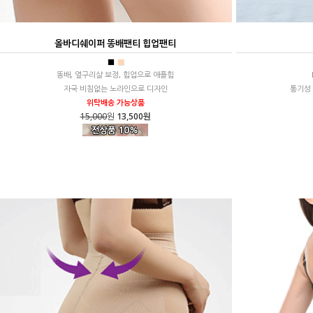
올바디쉐이퍼 똥배팬티 힙업팬티
■
■
똥배, 옆구리살 보정, 힙업으로 애플힘
자국 비침없는 노라인으로 디자인
통기성
위탁배송 가능상품
15,000
원
13,500원