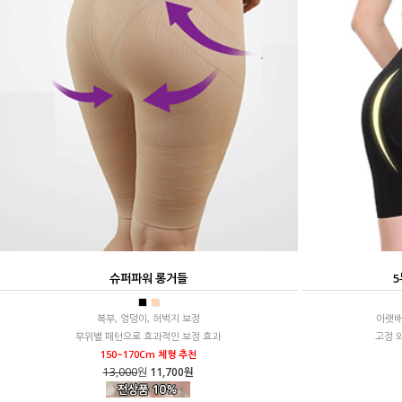
슈퍼파워 롱거들
5
■
■
복부, 엉덩이, 허벅지 보정
아랫배
부위별 패턴으로 효과적인 보정 효과
고정 
150~170Cm 체형 추천
13,000
원
11,700원