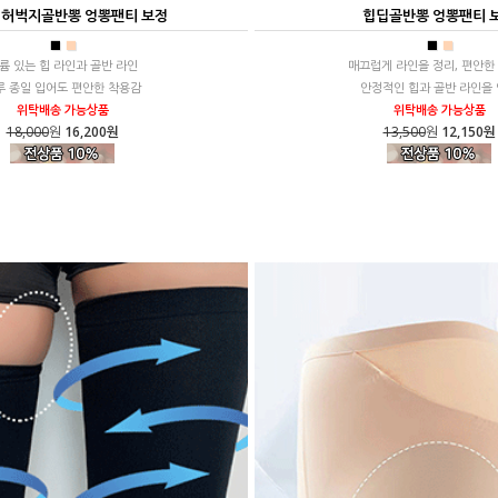
 허벅지골반뽕 엉뽕팬티 보정
힙딥골반뽕 엉뽕팬티 
■
■
■
■
륨 있는 힙 라인과 골반 라인
매끄럽게 라인을 정리, 편안한
루 종일 입어도 편안한 착용감
안정적인 힙과 골반 라인을
위탁배송 가능상품
위탁배송 가능상품
18,000
원
16,200원
13,500
원
12,150원