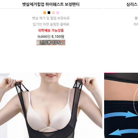
뱃살제거힙업 하이웨스트 보정팬티
심리스
■
■
■
■
뱃살 제거 및 힙업 보정속옷
볼
입기만 하면 슬림한 몸매로
하
위탁배송 가능상품
9,000
원
8,100원