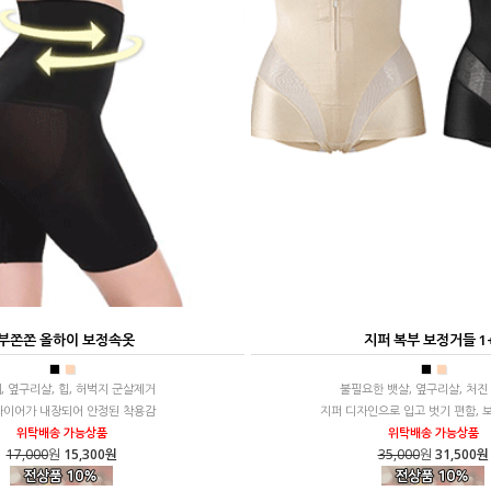
부쫀쫀 올하이 보정속옷
지퍼 복부 보정거들 1
■
■
■
■
, 옆구리살, 힙, 허벅지 군살제거
불필요한 뱃살, 옆구리살, 처진
와이어가 내장되어 안정된 착용감
지퍼 디자인으로 입고 벗기 편함, 
위탁배송 가능상품
위탁배송 가능상품
17,000
원
15,300원
35,000
원
31,500원