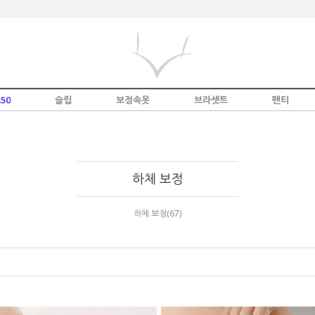
50
슬립
보정속옷
브라셋트
팬티
하체 보정
하체 보정(67)