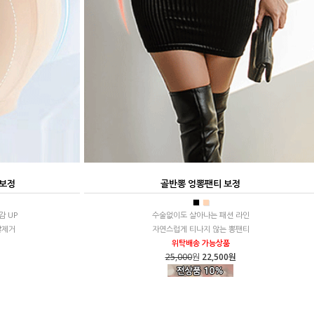
 보정
골반뽕 엉뽕팬티 보정
■
■
감 UP
수술없이도 살아나는 패션 라인
살제거
자연스럽게 티나지 않는 뽕팬티
위탁배송 가능상품
25,000
원
22,500원