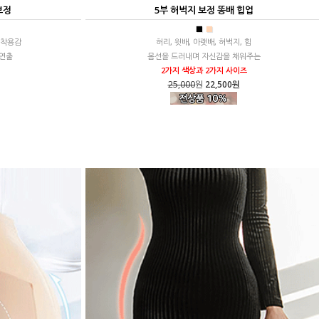
보정
5부 허벅지 보정 똥배 힙업
■
■
 착용감
허리, 윗배, 아랫배, 허벅지, 힙
 연출
몸선을 드러내며 자신감을 채워주는
2가지 색상과 2가지 사이즈
25,000
원
22,500원