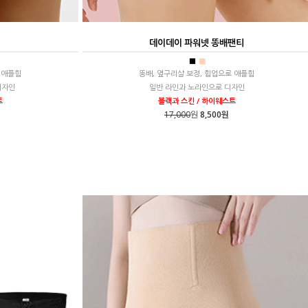
데이데이 파워넷 똥배팬티
■
■
 애플힘
똥배, 옆구리살 보정, 힙업으로 애플힘
디자인
일반 라인과 노라인으로 디자인
트
블랙과 스킨 / 하이웨스트
17,000
원
8,500원