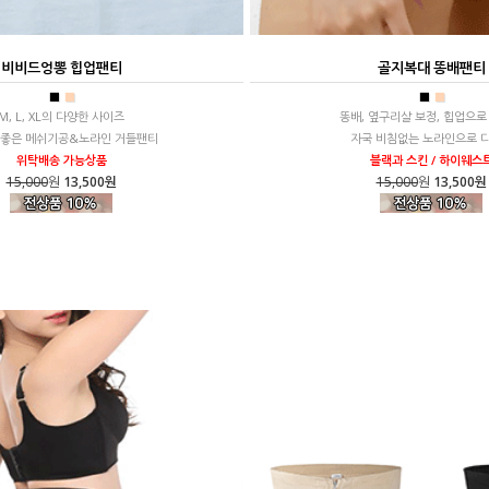
비비드엉뽕 힙업팬티
골지복대 똥배팬티
■
■
■
■
M, L, XL의 다양한 사이즈
똥배, 옆구리살 보정, 힙업으로
 좋은 메쉬기공&노라인 거들팬티
자국 비침없는 노라인으로 
위탁배송 가능상품
블랙과 스킨 / 하이웨스
15,000
원
13,500원
15,000
원
13,500원