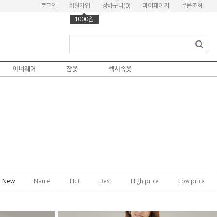
로그인
회원가입
장바구니(
0
)
마이페이지
주문조회
1000원
이너웨어
잠옷
섹시속옷
New
Name
Hot
Best
High price
Low price