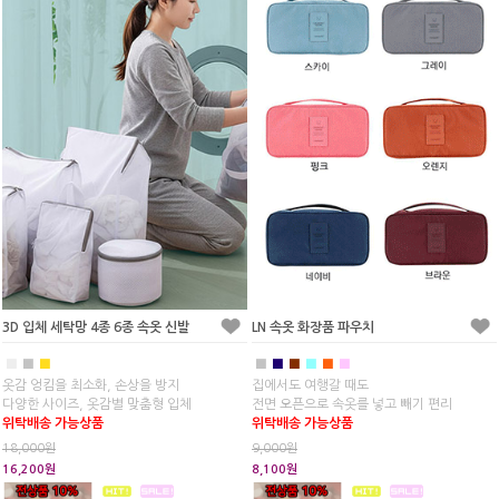
3D 입체 세탁망 4종 6종 속옷 신발
LN 속옷 화장품 파우치
■
■
■
■
■
■
■
■
■
옷감 엉킴을 최소화, 손상을 방지
집에서도 여행갈 때도
다양한 사이즈, 옷감별 맞춤형 입체
전면 오픈으로 속옷를 넣고 빼기 편리
위탁배송 가능상품
위탁배송 가능상품
18,000원
9,000원
16,200원
8,100원