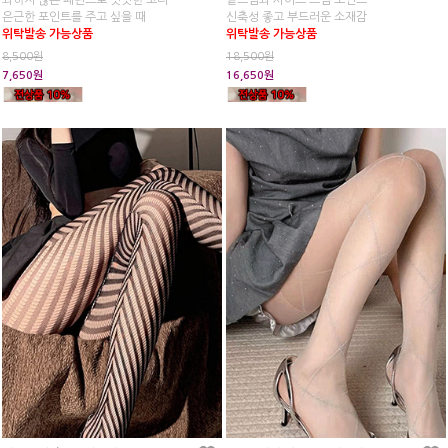
과하지 않은 패턴으로 밋밋한 코디
밑트임과 사이드 트임 포인트
은근한 포인트를 주고 싶을 때
신축성 좋고 부드러운 소재감
위탁발송 가능상품
위탁발송 가능상품
8,500원
18,500원
7,650원
16,650원