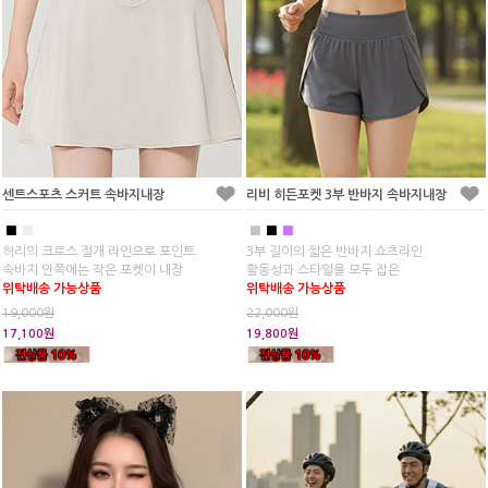
센트스포츠 스커트 속바지내장
리비 히든포켓 3부 반바지 속바지내장
■
■
■
■
■
허리의 크로스 절개 라인으로 포인트
3부 길이의 짧은 반바지 쇼츠라인
속바지 안쪽에는 작은 포켓이 내장
활동성과 스타일을 모두 잡은
위탁배송 가능상품
위탁배송 가능상품
19,000원
22,000원
17,100원
19,800원