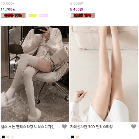
13,000원
6,000원
11,700원
5,400원
엘스 투톤 팬티스타킹 니삭스디자인
자외선차단 30D 팬티스타킹
■
■
■
■
■