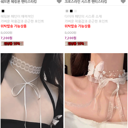
쉐브론 헤링본 팬티스타킹
크로스라인 시스루 팬티스타킹
■
■
■
■
헤링본 패턴이 매력적인
다이아 패턴의 시스루 소재
가벼운 착용감과 은근한 포인트
가벼운 착용감과 은근한 포인트
위탁발송 가능상품
위탁발송 가능상품
8,000원
8,000원
7,200원
7,200원