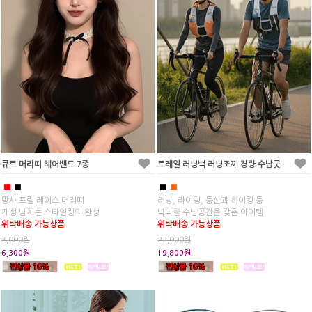
큐트 머리띠 헤어밴드 7종
트레일 러닝백 러닝조끼 경량 수납굿
■
■
■
■
망사 프릴 레이스 머리띠
러닝, 라이딩, 등산과 하이킹 등
개성 넘치는 스타일링의 완성
넉넉한 수납공간을 갖춘 아이템
위탁배송 가능상품
위탁배송 가능상품
7,000원
22,000원
6,300원
19,800원