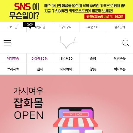
1000원
로그인
회원가입
장바구니
주문조회
즐겨찾기
당일발송
신상품10%
베스트50
슬립
보정속옷
브라세트
팬티
이너웨어
잠옷
섹시속옷