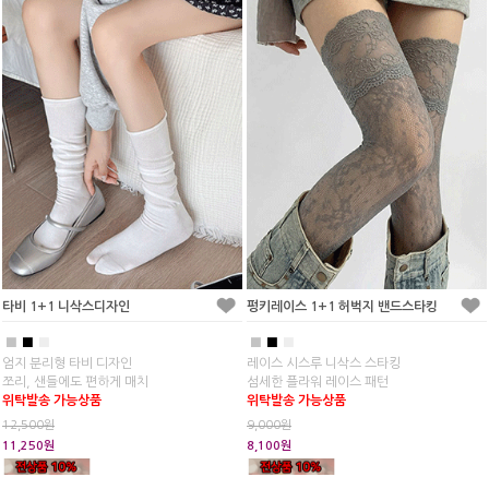
타비 1+1 니삭스디자인
펑키레이스 1+1 허벅지 밴드스타킹
■
■
■
■
■
■
엄지 분리형 타비 디자인
레이스 시스루 니삭스 스타킹
쪼리, 샌들에도 편하게 매치
섬세한 플라워 레이스 패턴
위탁발송 가능상품
위탁발송 가능상품
12,500원
9,000원
11,250원
8,100원