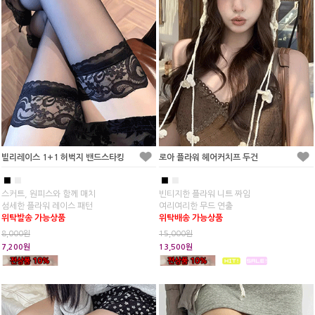
빌리레이스 1+1 허벅지 밴드스타킹
로아 플라워 헤어커치프 두건
■
■
■
■
스커트, 원피스와 함께 매치
빈티지한 플라워 니트 짜임
섬세한 플라워 레이스 패턴
여리여리한 무드 연출
위탁발송 가능상품
위탁배송 가능상품
8,000원
15,000원
7,200원
13,500원