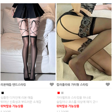
리본매듭 밴드스타킹
컬러플라워 가터형 스타킹
■
■
■
심플한 디자인에 리본 매듭
가터벨트와 스타킹을 하나로
뛰어난 신축성과 부드러운 소재감
슬립이나 코스튬 의상에 매치 굿!!
위탁발송 가능상품
위탁발송 가능상품
8,300원
12,700원