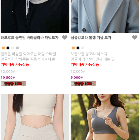
하프후드 올인원 바라클라바 패딩모자
심플앙고라 볼캡 겨울 모자
■
■
■
■
■
■
■
한겨울 바람을 막아주는 패딩 스타일
보들보들 앙고라 텍스처
얼굴까지 감싸주는 실용적이고 예쁜
얼굴이 작아보이면서 예쁜 핏
위탁배송 가능상품
위탁배송 가능상품
12,000원
10,000원
10,800원
9,000원