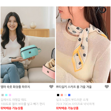
엠마 속옷 화장품 파우치
쁘띠실키 스카프 봄 가을 겨울
■
■
■
■
■
■
■
집에서도 여행갈 때도
실크 느낌의 부드러운 소재
180도로 열려 브라를 넣고 빼기 편리
70 X 70Cm 사이즈로 넉넉하게
위탁배송 가능상품
위탁배송 가능상품