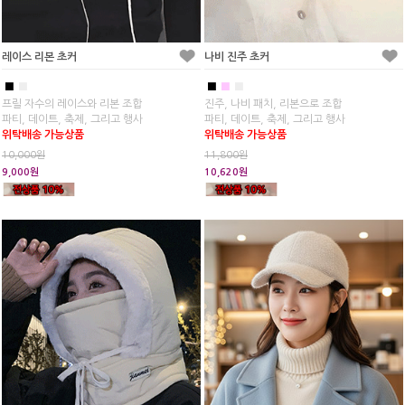
레이스 리본 초커
나비 진주 초커
■
■
■
■
■
프릴 자수의 레이스와 리본 조합
진주, 나비 패치, 리본으로 조합
파티, 데이트, 축제, 그리고 행사
파티, 데이트, 축제, 그리고 행사
위탁배송 가능상품
위탁배송 가능상품
10,000원
11,800원
9,000원
10,620원