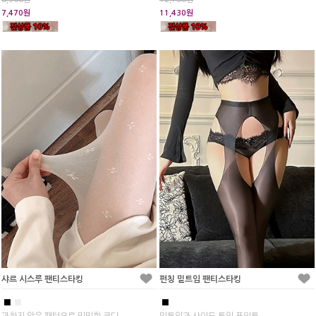
7,470원
11,430원
샤르 시스루 팬티스타킹
펀칭 밑트임 팬티스타킹
■
■
■