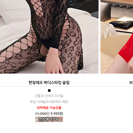
펀칭레오 바디스타킹 슬립
브
■
긴팔과 긴바지 스타일
트임 디테일과 레오파드 패턴
위탁배송 가능상품
11,000
원
9,900원