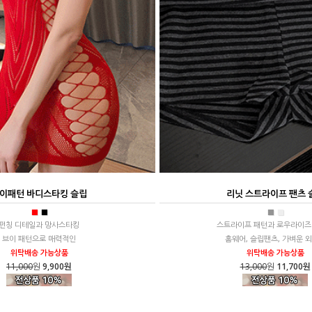
이패턴 바디스타킹 슬립
리닛 스트라이프 팬츠 
■
■
■
■
펀칭 디테일과 망사스타킹
스트라이프 패턴과 로우라이즈
브이 패턴으로 매력적인
홈웨어, 슬립팬츠, 가벼운 
위탁배송 가능상품
위탁배송 가능상품
11,000
원
9,900원
13,000
원
11,700원