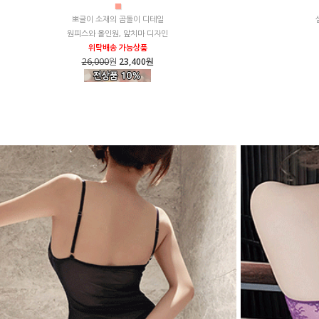
■
뽀글이 소재의 곰돌이 디테일
원피스와 올인원, 앞치마 디자인
위탁배송 가능상품
26,000
원
23,400원