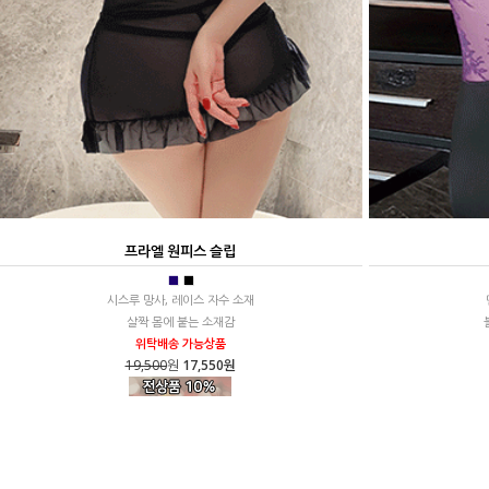
프라엘 원피스 슬립
■
■
시스루 망사, 레이스 자수 소재
살짝 몸에 붙는 소재감
위탁배송 가능상품
19,500
원
17,550원