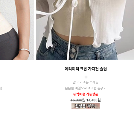
여리여리 크롭 가디건 슬립
■
얇고 가벼운 소재감
핏
은은한 비침으로 여리한 분위기
위탁배송 가능상품
16,000
원
14,400원