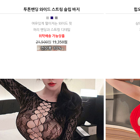
투톤밴딩 와이드 스트링 슬립 바지
힙오
■
■
■
여유있게 떨이저는 와이드 핏
상
허리 밴딩과 스트링 디테일
위탁배송 가능상품
21,500
원
19,350원