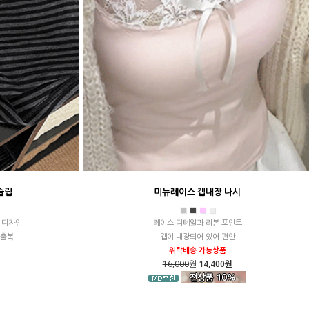
슬립
미뉴레이스 캡내장 나시
■
■
■
■
 디자인
레이스 디테일과 리본 포인트
외출복
캡이 내장되어 있어 편안
위탁배송 가능상품
16,000
원
14,400원