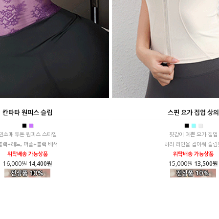
칸타타 원피스 슬립
스핀 요가 집업 상의
■
■
■
■
■
민소매 투톤 원피스 스타일
핏감이 예쁜 요가 집업
블랙+레드, 퍼플+블랙 배색
허리 라인을 잡아줘 슬림
위탁배송 가능상품
위탁배송 가능상품
16,000
원
14,400원
15,000
원
13,500원