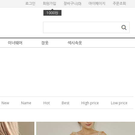
로그인
회원가입
장바구니(
0
)
마이페이지
주문조회
1000원
이너웨어
잠옷
섹시속옷
New
Name
Hot
Best
High price
Low price