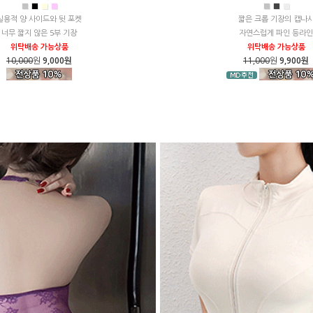
■
■
■
■
■
■
■
실용적 양 사이드와 뒷 포켓
짧은 크롭 기장의 캡나
너무 짧지 않은 5부 기장
자연스럽게 파인 등라인
위탁배송 가능상품
위탁배송 가능상품
10,000
원
9,000원
11,000
원
9,900원