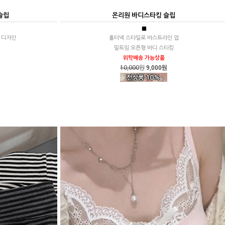
슬립
온리원 바디스타킹 슬립
■
 디자인
홀터넥 스타일로 바스트라인 업
밑트임 오픈형 바디 스타킹
위탁배송 가능상품
10,000
원
9,000원