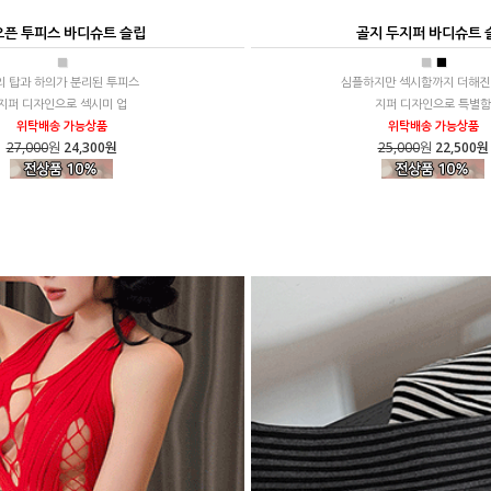
픈 투피스 바디슈트 슬립
골지 두지퍼 바디슈트 
■
■
■
의 탑과 하의가 분리된 투피스
심플하지만 섹시함까지 더해진
지퍼 디자인으로 섹시미 업
지퍼 디자인으로 특별함
위탁배송 가능상품
위탁배송 가능상품
27,000
원
24,300원
25,000
원
22,500원