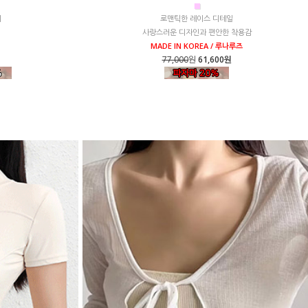
■
시
로맨틱한 레이스 디테일
사랑스러운 디자인과 편안한 착용감
MADE IN KOREA / 루나루즈
77,000
원
61,600원