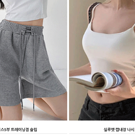
스5부 트레이닝겸 슬립
실루엣 캡내장 나시